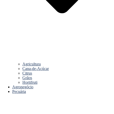
Agricultura
Cana-de-Açúcar
Citrus
Grãos
Hortifruti
Agronegócio
Pecuária