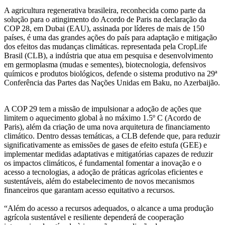
A agricultura regenerativa brasileira, reconhecida como parte da
solução para o atingimento do Acordo de Paris na declaração da
COP 28, em Dubai (EAU), assinada por líderes de mais de 150
países, é uma das grandes ações do país para adaptação e mitigação
dos efeitos das mudanças climáticas. representada pela CropLife
Brasil (CLB), a indústria que atua em pesquisa e desenvolvimento
em germoplasma (mudas e sementes), biotecnologia, defensivos
químicos e produtos biológicos, defende o sistema produtivo na 29ª
Conferência das Partes das Nações Unidas em Baku, no Azerbaijão.
A COP 29 tem a missão de impulsionar a adoção de ações que
limitem o aquecimento global à no máximo 1.5º C (Acordo de
Paris), além da criação de uma nova arquitetura de financiamento
climático. Dentro dessas temáticas, a CLB defende que, para reduzir
significativamente as emissões de gases de efeito estufa (GEE) e
implementar medidas adaptativas e mitigatórias capazes de reduzir
os impactos climáticos, é fundamental fomentar a inovação e o
acesso a tecnologias, a adoção de práticas agrícolas eficientes e
sustentáveis, além do estabelecimento de novos mecanismos
financeiros que garantam acesso equitativo a recursos.
“Além do acesso a recursos adequados, o alcance a uma produção
agrícola sustentável e resiliente dependerá de cooperação