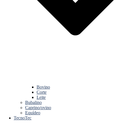
Bovino
Corte
Leite
Bubalino
Caprino/ovino
Equídeo
TecnoTec