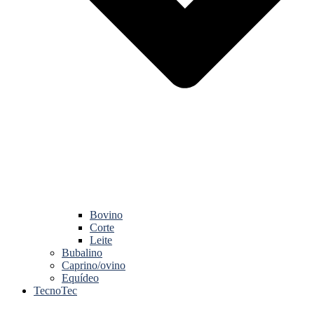
Bovino
Corte
Leite
Bubalino
Caprino/ovino
Equídeo
TecnoTec