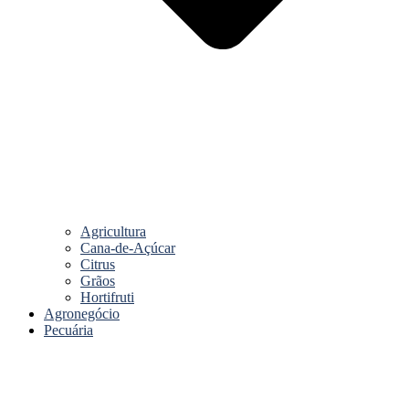
Agricultura
Cana-de-Açúcar
Citrus
Grãos
Hortifruti
Agronegócio
Pecuária