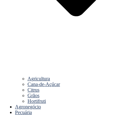
Agricultura
Cana-de-Açúcar
Citrus
Grãos
Hortifruti
Agronegócio
Pecuária