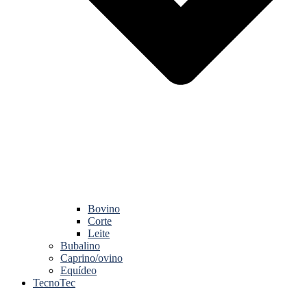
Bovino
Corte
Leite
Bubalino
Caprino/ovino
Equídeo
TecnoTec