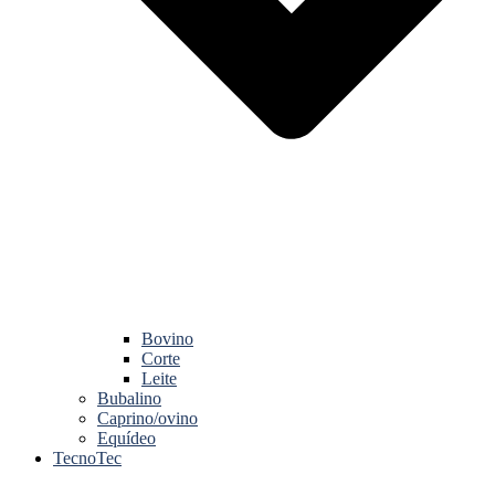
Bovino
Corte
Leite
Bubalino
Caprino/ovino
Equídeo
TecnoTec