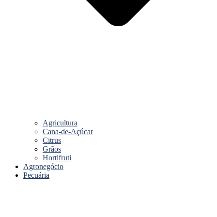
Agricultura
Cana-de-Açúcar
Citrus
Grãos
Hortifruti
Agronegócio
Pecuária