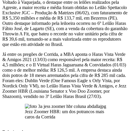
Voltado à Vaquejada, o destaque entre os leilões realizados pela
Agreste, a maior receita e média foram obtidas no Leilão Spettacolo
Exclusive JGC – Produção & Matrizes (06/02), com faturamento de
R$ 5,350 milhões e média de R$ 133,7 mil, em Bezerros (PE).
Outro destaque informado pela leiloeira ocorreu no 6º Leilão Haras
Fábio José, de Lagarto (SE), com a venda da cobertura do garanhão
Throwin A Fit, que bateu o recorde no valor unitário pela cifra de
R$ 39,6 mil, tornando-se a mais valorizada entre os reprodutores
que estão em atividade no Brasil.
Já entre os pregões de Corrida, a MBA aponta o Haras Vista Verde
& Amigos 2021 (13/03) como responsável pela maior receita: R$
4,5 milhões; e o II Virtual Haras Jaguaruana & Convidados (01/03)
como o de melhor média: R$ 126,5 mil. A empresa destaca ainda
dois potros de 18 meses arrematados pela cifra de R$ 285 mil cada.
Foram eles: Dublin Verde (One Famous Eagle x Orly Vista, por
Nordick Only VM), no Leilão Haras Vista Verde & Amigos, e Jezz
Zoomer HBR (Louisiana Senator x Voo Doo Zoomer, por
Shazoom), vendido no 3º Leilão Haras Brasil (27/03).
Jezz Zoomer HBR: um dos potrancos mais
caros da Corrida