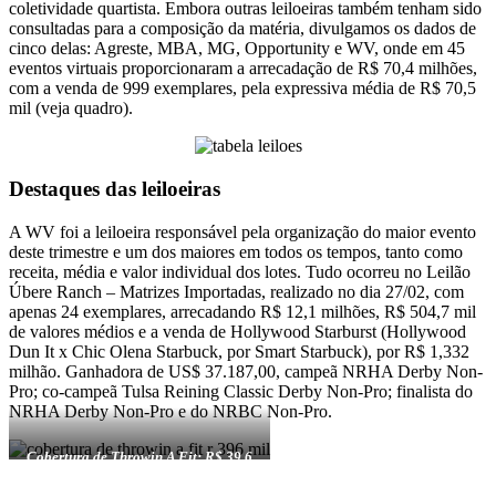
coletividade quartista. Embora outras leiloeiras também tenham sido
consultadas para a composição da matéria, divulgamos os dados de
cinco delas: Agreste, MBA, MG, Opportunity e WV, onde em 45
eventos virtuais proporcionaram a arrecadação de R$ 70,4 milhões,
com a venda de 999 exemplares, pela expressiva média de R$ 70,5
mil (veja quadro).
Destaques das leiloeiras
A WV foi a leiloeira responsável pela organização do maior evento
deste trimestre e um dos maiores em todos os tempos, tanto como
receita, média e valor individual dos lotes. Tudo ocorreu no Leilão
Úbere Ranch – Matrizes Importadas, realizado no dia 27/02, com
apenas 24 exemplares, arrecadando R$ 12,1 milhões, R$ 504,7 mil
de valores médios e a venda de Hollywood Starburst (Hollywood
Dun It x Chic Olena Starbuck, por Smart Starbuck), por R$ 1,332
milhão. Ganhadora de US$ 37.187,00, campeã NRHA Derby Non-
Pro; co-campeã Tulsa Reining Classic Derby Non-Pro; finalista do
NRHA Derby Non-Pro e do NRBC Non-Pro.
Cobertura de Throwin A Fit: R$ 39,6
mil