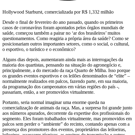
Hollywood Starburst, comercializada por R$ 1,332 milhão
Desde o final de fevereiro do ano passado, quando os primeiros
casos de coronavírus foram apontados pelos órgãos mundiais de
saúde, começou também a pairar no ‘ar dos brasileiros’ muitos
questionamentos. Como reagiria a própria área da saúde? Como se
posicionariam outros importantes setores, como o social, o cultural,
o esportivo, o turístico e o econômico?
Alguns dias depois, aumentaram ainda mais as interrogações da
maioria dos quartistas, pensando na situação do agronegócio e,
principalmente, a do mercado da raça Quarto de Milha. Isso porque
os grandes eventos esportivos e os leilões denominados de “elite” –
normalmente realizados em palcos, fazendo parte, em sua maioria,
da programação dos campeonatos em várias regiões do país -,
passariam, então, a ser promovidos virtualmente.
Portanto, seria normal imaginar uma enorme queda na
comercialização de animais da raça. Mas, a surpresa foi grande junto
aos números apurados, decorrente da expertise dos profissionais do
segmento. Eles foram trabalhados virtualmente, mas promovidos em
palcos sem perder o “ambiente” do recinto, contando apenas com a
presença dos promotores dos eventos, proprietários das leiloeiras,
leiloeiros, assessores técnicos, as equipes de transmissão e outros