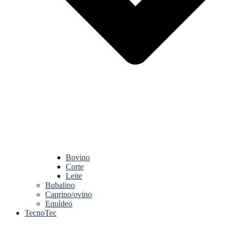
Bovino
Corte
Leite
Bubalino
Caprino/ovino
Equídeo
TecnoTec