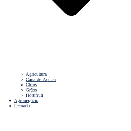
Agricultura
Cana-de-Açúcar
Citrus
Grãos
Hortifruti
Agronegócio
Pecuária