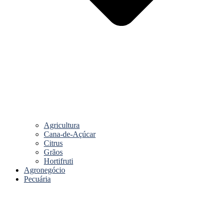
Agricultura
Cana-de-Açúcar
Citrus
Grãos
Hortifruti
Agronegócio
Pecuária