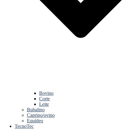
Bovino
Corte
Leite
Bubalino
Caprino/ovino
Equídeo
TecnoTec