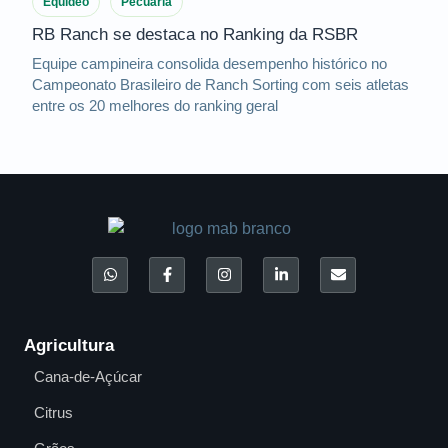
Equídeo
Pecuária
RB Ranch se destaca no Ranking da RSBR
Equipe campineira consolida desempenho histórico no
Campeonato Brasileiro de Ranch Sorting com seis atletas
entre os 20 melhores do ranking geral
Agricultura
Cana-de-Açúcar
Citrus