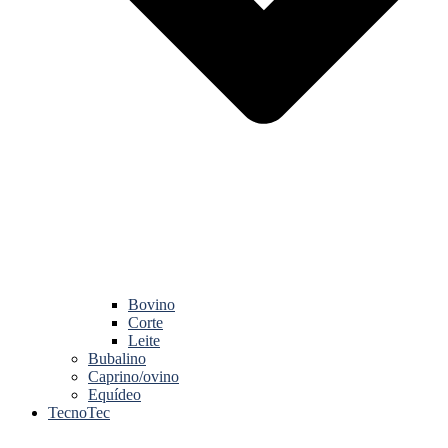
Bovino
Corte
Leite
Bubalino
Caprino/ovino
Equídeo
TecnoTec