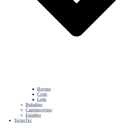
Bovino
Corte
Leite
Bubalino
Caprino/ovino
Equídeo
TecnoTec