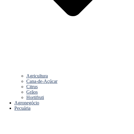
Agricultura
Cana-de-Açúcar
Citrus
Grãos
Hortifruti
Agronegócio
Pecuária