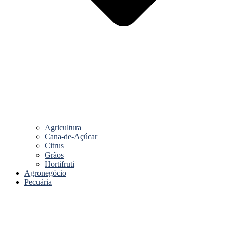
Agricultura
Cana-de-Açúcar
Citrus
Grãos
Hortifruti
Agronegócio
Pecuária