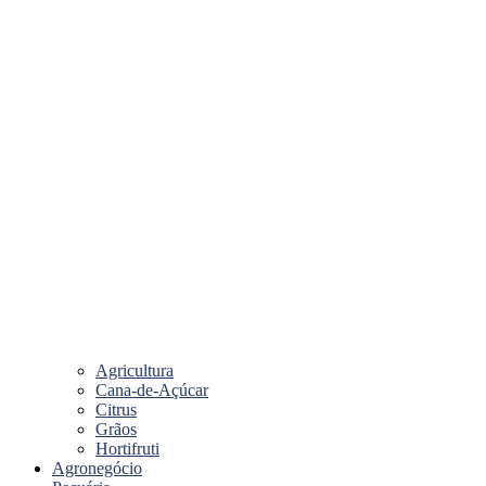
Agricultura
Cana-de-Açúcar
Citrus
Grãos
Hortifruti
Agronegócio