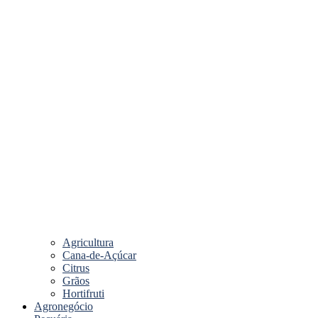
Agricultura
Cana-de-Açúcar
Citrus
Grãos
Hortifruti
Agronegócio