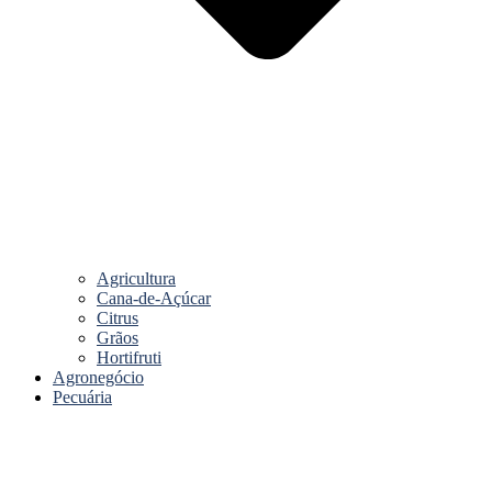
Agricultura
Cana-de-Açúcar
Citrus
Grãos
Hortifruti
Agronegócio
Pecuária