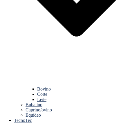
Bovino
Corte
Leite
Bubalino
Caprino/ovino
Equídeo
TecnoTec