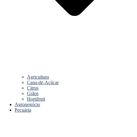
Agricultura
Cana-de-Açúcar
Citrus
Grãos
Hortifruti
Agronegócio
Pecuária