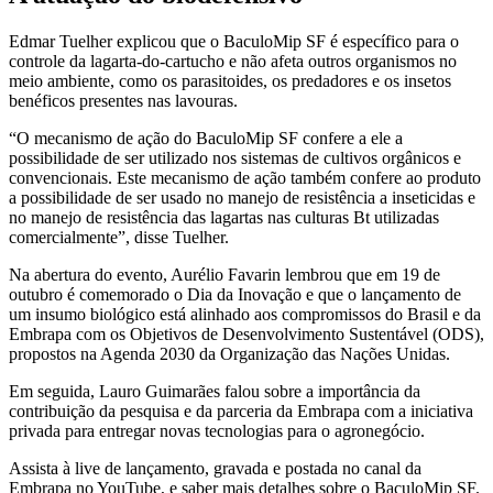
Edmar Tuelher explicou que o BaculoMip SF é específico para o
controle da lagarta-do-cartucho e não afeta outros organismos no
meio ambiente, como os parasitoides, os predadores e os insetos
benéficos presentes nas lavouras.
“O mecanismo de ação do BaculoMip SF confere a ele a
possibilidade de ser utilizado nos sistemas de cultivos orgânicos e
convencionais. Este mecanismo de ação também confere ao produto
a possibilidade de ser usado no manejo de resistência a inseticidas e
no manejo de resistência das lagartas nas culturas Bt utilizadas
comercialmente”, disse Tuelher.
Na abertura do evento, Aurélio Favarin lembrou que em 19 de
outubro é comemorado o Dia da Inovação e que o lançamento de
um insumo biológico está alinhado aos compromissos do Brasil e da
Embrapa com os Objetivos de Desenvolvimento Sustentável (ODS),
propostos na Agenda 2030 da Organização das Nações Unidas.
Em seguida, Lauro Guimarães falou sobre a importância da
contribuição da pesquisa e da parceria da Embrapa com a iniciativa
privada para entregar novas tecnologias para o agronegócio.
Assista à live de lançamento, gravada e postada no canal da
Embrapa no YouTube, e saber mais detalhes sobre o BaculoMip SF.