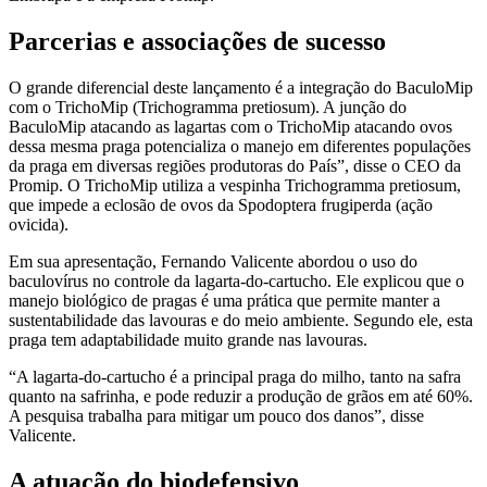
Parcerias e associações de sucesso
O grande diferencial deste lançamento é a integração do BaculoMip
com o TrichoMip (Trichogramma pretiosum). A junção do
BaculoMip atacando as lagartas com o TrichoMip atacando ovos
dessa mesma praga potencializa o manejo em diferentes populações
da praga em diversas regiões produtoras do País”, disse o CEO da
Promip. O TrichoMip utiliza a vespinha Trichogramma pretiosum,
que impede a eclosão de ovos da Spodoptera frugiperda (ação
ovicida).
Em sua apresentação, Fernando Valicente abordou o uso do
baculovírus no controle da lagarta-do-cartucho. Ele explicou que o
manejo biológico de pragas é uma prática que permite manter a
sustentabilidade das lavouras e do meio ambiente. Segundo ele, esta
praga tem adaptabilidade muito grande nas lavouras.
“A lagarta-do-cartucho é a principal praga do milho, tanto na safra
quanto na safrinha, e pode reduzir a produção de grãos em até 60%.
A pesquisa trabalha para mitigar um pouco dos danos”, disse
Valicente.
A atuação do biodefensivo