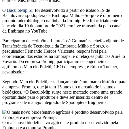
entre cereais, hortaliças e frutas.
O
BaculoMip SF
foi desenvolvido a partir do isolado 19 de
Baculovirus spodoptera da Embrapa Milho e Sorgo e é o primeiro
produto microbiológico na linha da Promip. Ele foi oficialmente
lançado dia 19 de outubro de 2021, em live transmitida pelo canal
da Embrapa no YouTube.
Participaram da cerimônia Lauro José Guimarães, chefe-adjunto de
Transferência de Tecnologia da Embrapa Milho e Sorgo, o
pesquisador Fernando Hercos Valicente, responsável pela
coordenação dos estudos na Embrapa, e o relações públicas Aurélio
Favarin. Da empresa Promip, participaram os engenheiros
agrônomos Marcelo Poletti, CEO da empresa, e Edmar Tuelher,
pesquisador.
Segundo Marcelo Poletti, este lançamento é um marco histórico para
a empresa Promip, que já tem 15 anos no mercado de insumos
biológicos. “O BaculoMip surge neste mercado como uma grande
oportunidade para o produtor e deve ser inserido dentro de
programas de manejo integrado de Spodoptera frugiperda.
O mais novo biodefensivo agrícola é produto desenvolvido pela
Embrapa e a empresa Promip.