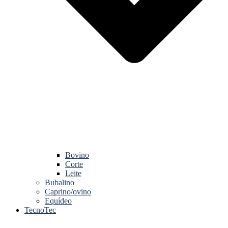
Bovino
Corte
Leite
Bubalino
Caprino/ovino
Equídeo
TecnoTec