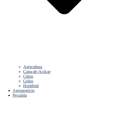
Agricultura
Cana-de-Açúcar
Citrus
Grãos
Hortifruti
Agronegócio
Pecuária