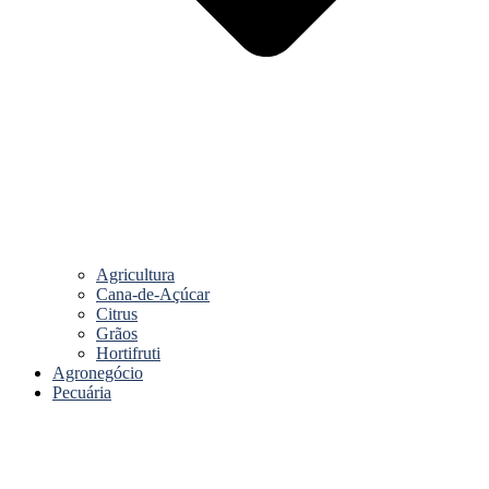
Agricultura
Cana-de-Açúcar
Citrus
Grãos
Hortifruti
Agronegócio
Pecuária