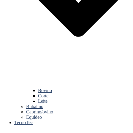
Bovino
Corte
Leite
Bubalino
Caprino/ovino
Equídeo
TecnoTec