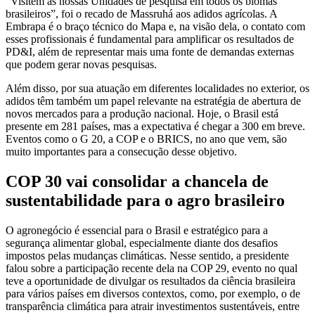
“Visitem as nossas Unidades de pesquisa em todos os biomas
brasileiros”, foi o recado de Massruhá aos adidos agrícolas. A
Embrapa é o braço técnico do Mapa e, na visão dela, o contato com
esses profissionais é fundamental para amplificar os resultados de
PD&I, além de representar mais uma fonte de demandas externas
que podem gerar novas pesquisas.
Além disso, por sua atuação em diferentes localidades no exterior, os
adidos têm também um papel relevante na estratégia de abertura de
novos mercados para a produção nacional. Hoje, o Brasil está
presente em 281 países, mas a expectativa é chegar a 300 em breve.
Eventos como o G 20, a COP e o BRICS, no ano que vem, são
muito importantes para a consecução desse objetivo.
COP 30 vai consolidar a chancela de
sustentabilidade para o agro brasileiro
O agronegócio é essencial para o Brasil e estratégico para a
segurança alimentar global, especialmente diante dos desafios
impostos pelas mudanças climáticas. Nesse sentido, a presidente
falou sobre a participação recente dela na COP 29, evento no qual
teve a oportunidade de divulgar os resultados da ciência brasileira
para vários países em diversos contextos, como, por exemplo, o de
transparência climática para atrair investimentos sustentáveis, entre