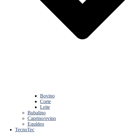
Bovino
Corte
Leite
Bubalino
Caprino/ovino
Equídeo
TecnoTec