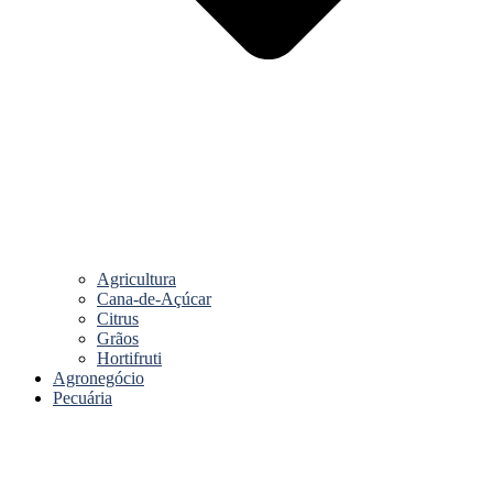
Agricultura
Cana-de-Açúcar
Citrus
Grãos
Hortifruti
Agronegócio
Pecuária