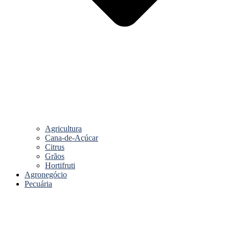
Agricultura
Cana-de-Açúcar
Citrus
Grãos
Hortifruti
Agronegócio
Pecuária