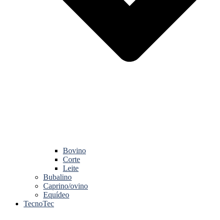
Bovino
Corte
Leite
Bubalino
Caprino/ovino
Equídeo
TecnoTec