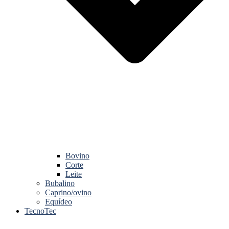
Bovino
Corte
Leite
Bubalino
Caprino/ovino
Equídeo
TecnoTec