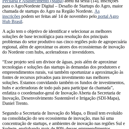
Pecuária e Abastecimento (Mapa)
abriu na sexta (14), inscrições
para o AgroNordeste Digital – Desafio de Startups do Agro, maior
chamada de startups do Agro na Região Nordeste.
As
inscrições
podem ser feitas até 14 de novembro pelo
portal Agro
Hub Brasil
.
A ação tem o objetivo de identificar e selecionar as melhores
soluções de base tecnológica para resolução dos principais
problemas do setor produtivo nas cinco regiões polo de agropecuária
regional, além de aproximar os atores dos ecossistemas de inovação
do Nordeste com hubs, aceleradoras e investidores.
“Esse projeto será um divisor de águas, pois além de aproximar
tecnologias e soluções das startups às demandas dos produtores e
empreendimentos rurais, vai também oportunizar a aproximação às
fontes de recursos privados para investimento nas melhores
soluções. Estamos convidando também os fundos de investimentos,
hubs e aceleradoras de todo país para participar da chamada”,
enfatiza o coordenador-geral de Inovação Aberta da Secretaria de
Inovação, Desenvolvimento Sustentável e Irrigação (SDI-Mapa),
Daniel Trento.
Segundo a Secretaria de Inovação do Mapa, o Brasil tem evoluído
na consolidação do seu ecossistema de inovação, mas há uma
concentração de startups, e ambientes de inovação nas regiões Sul e
Sudeste, englobando mais de 80% desses empreendimentos.