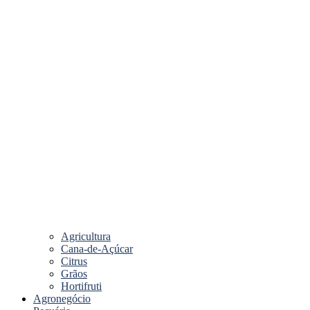
Agricultura
Cana-de-Açúcar
Citrus
Grãos
Hortifruti
Agronegócio