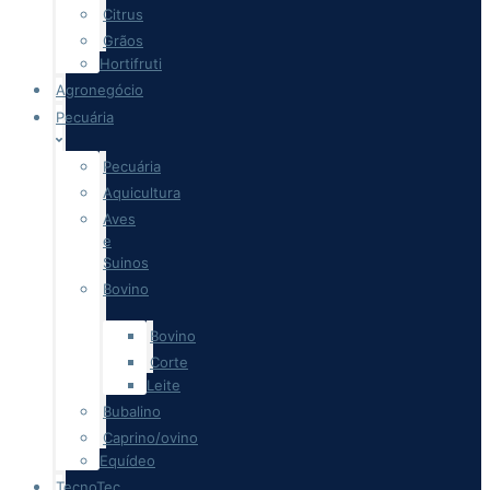
Citrus
Grãos
Hortifruti
Agronegócio
Pecuária
Pecuária
Aquicultura
Aves
e
Suinos
Bovino
Bovino
Corte
Leite
Bubalino
Caprino/ovino
Equídeo
TecnoTec