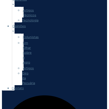
Artigos
Técnicos
Tecnologia
Opiniões
Colunistas
Um
Olhar
sobre
o
Agro
Artigos
Giro
da
Pecuária
Contato