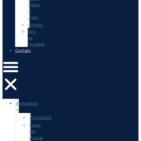
sobre
o
Agro
Artigos
Giro
da
Pecuária
Contato
Agricultura
Agricultura
Cana-
de-
Açúcar