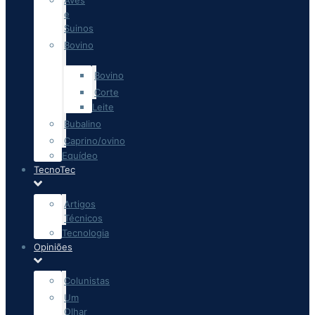
Aves
e
Suinos
Bovino
Bovino
Corte
Leite
Bubalino
Caprino/ovino
Equídeo
TecnoTec
Artigos
Técnicos
Tecnologia
Opiniões
Colunistas
Um
Olhar