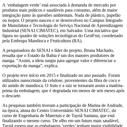
A ‘embalagem verde’ está associada à demanda de mercado por
produtos mais práticos e saudáveis para consumo, além de maior
integração junto às questões ambientais. Nada de plástico, papelão
ou isopor. O projeto nasceu e se desenvolveu no Campus Integrado
de Manufatura e Tecnologia do Serviço Nacional de Aprendizagem
Industrial (SENAI CIMATEC), em Salvador. Uma iniciativa que
figura no quadro de soluções tecnológicas do GestFrut, coordenado
pela Embrapa Mandioca e Fruticultura (BA).
A pesquisadora do SENAI e líder do projeto, Bruna Machado,
ressalta que o Estado da Bahia é um dos maiores produtores de
manga. “Assim, a ideia surgiu para agregar valor e diferenciar a
exportação da manga”, explica.
O projeto teve início em 2015 e finalizado no ano passado. Foram
utilizados nanocristais da celulose, provenientes da fibra de coco e
do amido de mandioca. O fruto e a raiz se tornaram assim a matéria-
prima da embalagem, que é degradada em menos de seis meses após
o descarte.
As pesquisas também tiveram a participação de Marina de Andrade,
na época, aluna do Centro Universitário SENAI CIMATEC, do
curso de Engenharia de Materiais e de Taynã Santana, que está
finalizando o mesmo curso. De olho em um futuro mais saudável,
Taynã espera que as embalagens ‘verdes’ tenham maior visibilidade