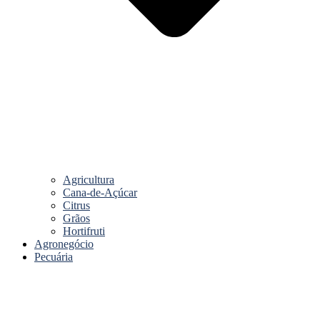
Agricultura
Cana-de-Açúcar
Citrus
Grãos
Hortifruti
Agronegócio
Pecuária