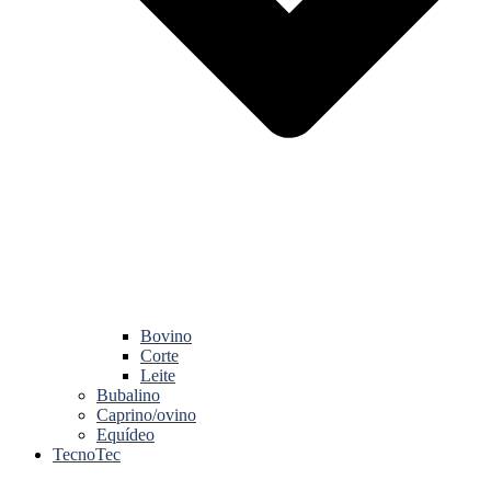
Bovino
Corte
Leite
Bubalino
Caprino/ovino
Equídeo
TecnoTec