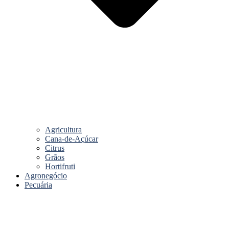
Agricultura
Cana-de-Açúcar
Citrus
Grãos
Hortifruti
Agronegócio
Pecuária