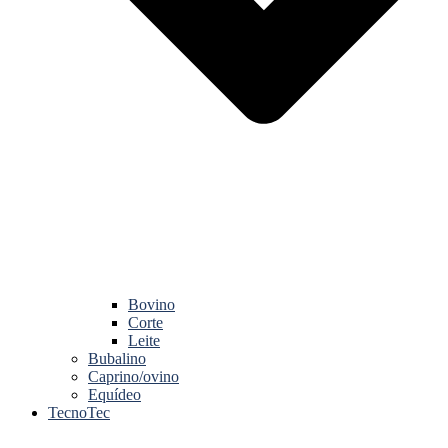
Bovino
Corte
Leite
Bubalino
Caprino/ovino
Equídeo
TecnoTec