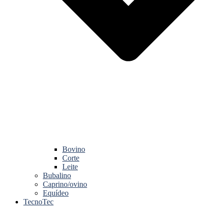
Bovino
Corte
Leite
Bubalino
Caprino/ovino
Equídeo
TecnoTec