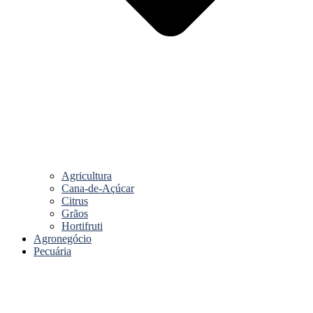
Agricultura
Cana-de-Açúcar
Citrus
Grãos
Hortifruti
Agronegócio
Pecuária