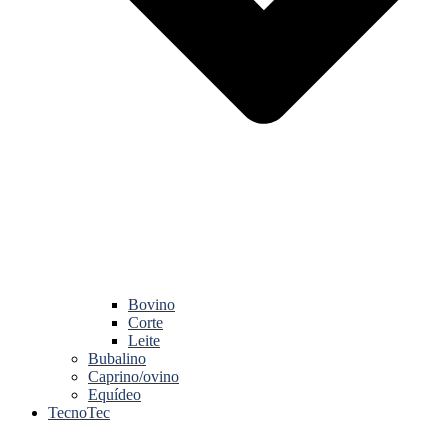
Bovino
Corte
Leite
Bubalino
Caprino/ovino
Equídeo
TecnoTec