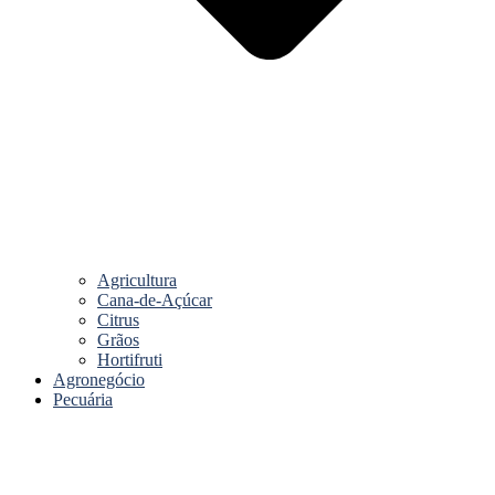
Agricultura
Cana-de-Açúcar
Citrus
Grãos
Hortifruti
Agronegócio
Pecuária