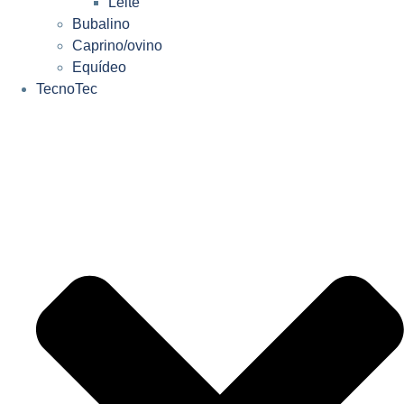
Leite
Bubalino
Caprino/ovino
Equídeo
TecnoTec