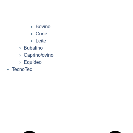
Bovino
Corte
Leite
Bubalino
Caprino/ovino
Equídeo
TecnoTec