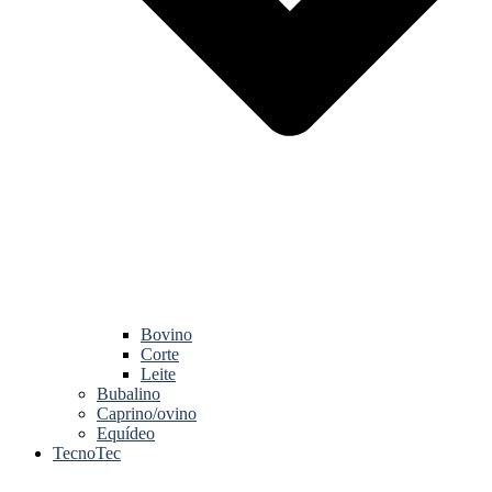
Bovino
Corte
Leite
Bubalino
Caprino/ovino
Equídeo
TecnoTec