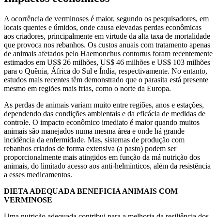
A ocorrência de verminoses é maior, segundo os pesquisadores, em
locais quentes e úmidos, onde causa elevadas perdas econômicas
aos criadores, principalmente em virtude da alta taxa de mortalidade
que provoca nos rebanhos. Os custos anuais com tratamento apenas
de animais afetados pelo Haemonchus contortus foram recentemente
estimados em US$ 26 milhões, US$ 46 milhões e US$ 103 milhões
para o Quênia, África do Sul e Índia, respectivamente. No entanto,
estudos mais recentes têm demonstrado que o parasita está presente
mesmo em regiões mais frias, como o norte da Europa.
As perdas de animais variam muito entre regiões, anos e estações,
dependendo das condições ambientais e da eficácia de medidas de
controle. O impacto econômico imediato é maior quando muitos
animais são manejados numa mesma área e onde há grande
incidência da enfermidade. Mas, sistemas de produção com
rebanhos criados de forma extensiva (a pasto) podem ser
proporcionalmente mais atingidos em função da má nutrição dos
animais, do limitado acesso aos anti-helmínticos, além da resistência
a esses medicamentos.
DIETA ADEQUADA BENEFICIA ANIMAIS COM
VERMINOSE
Uma nutrição adequada contribui para a melhoria da resiliência dos