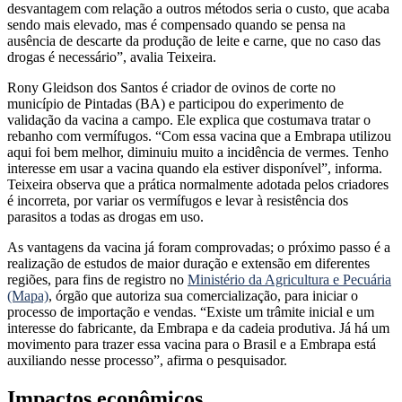
desvantagem com relação a outros métodos seria o custo, que acaba
sendo mais elevado, mas é compensado quando se pensa na
ausência de descarte da produção de leite e carne, que no caso das
drogas é necessário”, avalia Teixeira.
Rony Gleidson dos Santos é criador de ovinos de corte no
município de Pintadas (BA) e participou do experimento de
validação da vacina a campo. Ele explica que costumava tratar o
rebanho com vermífugos. “Com essa vacina que a Embrapa utilizou
aqui foi bem melhor, diminuiu muito a incidência de vermes. Tenho
interesse em usar a vacina quando ela estiver disponível”, informa.
Teixeira observa que a prática normalmente adotada pelos criadores
é incorreta, por variar os vermífugos e levar à resistência dos
parasitos a todas as drogas em uso.
As vantagens da vacina já foram comprovadas; o próximo passo é a
realização de estudos de maior duração e extensão em diferentes
regiões, para fins de registro no
Ministério da Agricultura e Pecuária
(Mapa)
, órgão que autoriza sua comercialização, para iniciar o
processo de importação e vendas. “Existe um trâmite inicial e um
interesse do fabricante, da Embrapa e da cadeia produtiva. Já há um
movimento para trazer essa vacina para o Brasil e a Embrapa está
auxiliando nesse processo”, afirma o pesquisador.
Impactos econômicos