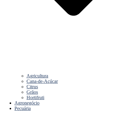
Agricultura
Cana-de-Açúcar
Citrus
Grãos
Hortifruti
Agronegócio
Pecuária