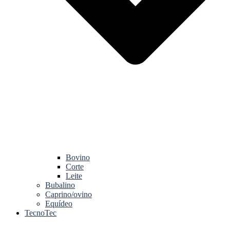
Bovino
Corte
Leite
Bubalino
Caprino/ovino
Equídeo
TecnoTec