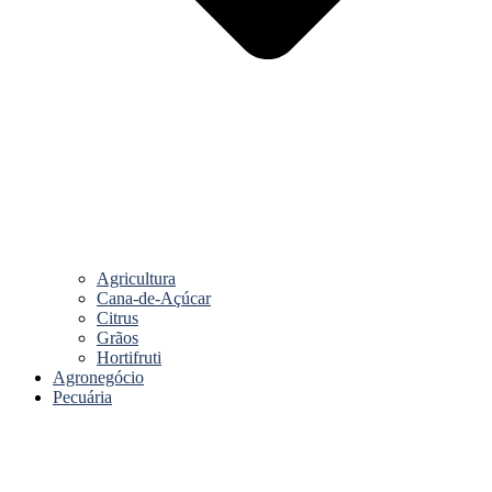
Agricultura
Cana-de-Açúcar
Citrus
Grãos
Hortifruti
Agronegócio
Pecuária