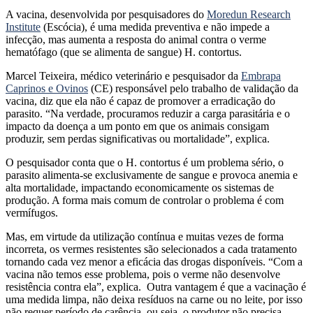
A vacina, desenvolvida por pesquisadores do
Moredun Research
Institute
(Escócia), é uma medida preventiva e não impede a
infecção, mas aumenta a resposta do animal contra o verme
hematófago (que se alimenta de sangue) H. contortus.
Marcel Teixeira, médico veterinário e pesquisador da
Embrapa
Caprinos e Ovinos
(CE) responsável pelo trabalho de validação da
vacina, diz que ela não é capaz de promover a erradicação do
parasito. “Na verdade, procuramos reduzir a carga parasitária e o
impacto da doença a um ponto em que os animais consigam
produzir, sem perdas significativas ou mortalidade”, explica.
O pesquisador conta que o H. contortus é um problema sério, o
parasito alimenta-se exclusivamente de sangue e provoca anemia e
alta mortalidade, impactando economicamente os sistemas de
produção. A forma mais comum de controlar o problema é com
vermífugos.
Mas, em virtude da utilização contínua e muitas vezes de forma
incorreta, os vermes resistentes são selecionados a cada tratamento
tornando cada vez menor a eficácia das drogas disponíveis. “Com a
vacina não temos esse problema, pois o verme não desenvolve
resistência contra ela”, explica. Outra vantagem é que a vacinação é
uma medida limpa, não deixa resíduos na carne ou no leite, por isso
não requer período de carência, ou seja, o produtor não precisa