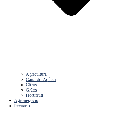
Agricultura
Cana-de-Açúcar
Citrus
Grãos
Hortifruti
Agronegócio
Pecuária