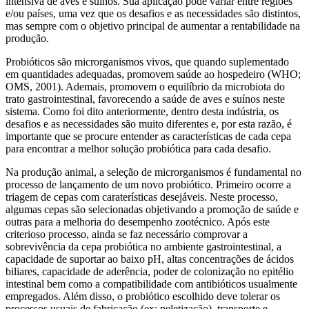
intensiva de aves e suínos. Sua aplicação pode variar entre regiões
e/ou países, uma vez que os desafios e as necessidades são distintos,
mas sempre com o objetivo principal de aumentar a rentabilidade na
produção.
Probióticos são microrganismos vivos, que quando suplementado
em quantidades adequadas, promovem saúde ao hospedeiro (WHO;
OMS, 2001). Ademais, promovem o equilíbrio da microbiota do
trato gastrointestinal, favorecendo a saúde de aves e suínos neste
sistema. Como foi dito anteriormente, dentro desta indústria, os
desafios e as necessidades são muito diferentes e, por esta razão, é
importante que se procure entender as características de cada cepa
para encontrar a melhor solução probiótica para cada desafio.
Na produção animal, a seleção de microrganismos é fundamental no
processo de lançamento de um novo probiótico. Primeiro ocorre a
triagem de cepas com caraterísticas desejáveis. Neste processo,
algumas cepas são selecionadas objetivando a promoção de saúde e
outras para a melhoria do desempenho zootécnico. Após este
criterioso processo, ainda se faz necessário comprovar a
sobrevivência da cepa probiótica no ambiente gastrointestinal, a
capacidade de suportar ao baixo pH, altas concentrações de ácidos
biliares, capacidade de aderência, poder de colonização no epitélio
intestinal bem como a compatibilidade com antibióticos usualmente
empregados. Além disso, o probiótico escolhido deve tolerar os
processos usuais de fabricação (ex: peletização), transporte e