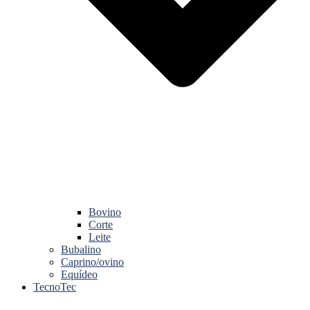
Bovino
Corte
Leite
Bubalino
Caprino/ovino
Equídeo
TecnoTec