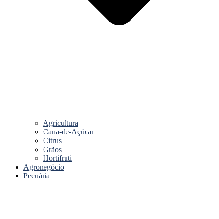
Agricultura
Cana-de-Açúcar
Citrus
Grãos
Hortifruti
Agronegócio
Pecuária