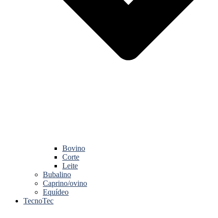
Bovino
Corte
Leite
Bubalino
Caprino/ovino
Equídeo
TecnoTec