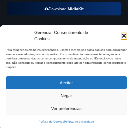
Download
MidiaKit
Gerenciar Consentimento de
©2026 Mundo Agro Brasil. Todos os Direitos Reservados.
Cookies
Para fornecer as melhores experiências, usamos tecnologias como cookies para armazenar
e/ou acessar informações do dispositivo. O consentimento para essas tecnologias nos
permitirá processar dados como comportamento de navegação ou IDs exclusivos neste
site. Não consentir ou retirar o consentimento pode afetar negativamente certos recursos e
funções.
Aceitar
Negar
Ver preferências
Política de Cookies
Política de privacidade