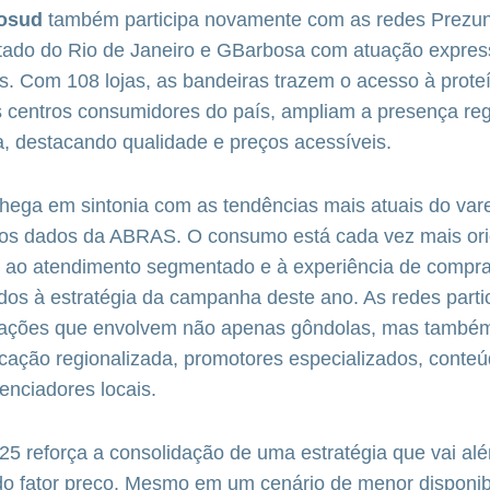
osud
também participa novamente com as redes Prezun
tado do Rio de Janeiro
e GBarbosa
com atuação express
s.
Com 108 lojas, as bandeiras trazem o acesso à prote
centros consumidores do país, ampliam a presença regi
a, destacando qualidade e preços acessíveis.
ega em sintonia com as tendências mais atuais do varej
s dados da ABRAS. O consumo está cada vez mais ori
, ao atendimento segmentado e à experiência de compra
ados à estratégia da campanha deste ano. As redes part
vações que envolvem não apenas gôndolas, mas també
icação regionalizada, promotores especializados, conte
enciadores locais.
25 reforça a consolidação de uma estratégia que vai al
o fator preço. Mesmo em um cenário de menor disponib