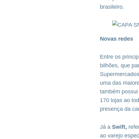
brasileiro.
Novas redes
Entre os princi
bilhões, que pa
Supermercados
uma das maiore
também possui 
170 lojas ao to
presença da car
Já a
Swift,
refe
ao varejo espec