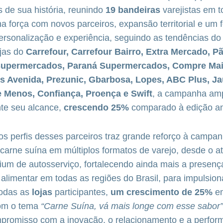
 de sua história, reunindo
19 bandeiras
varejistas em t
força com novos parceiros, expansão territorial e um f
rsonalização e experiência, seguindo as tendências do
ojas do
Carrefour, Carrefour Bairro, Extra Mercado, P
upermercados, Paraná Supermercados, Compre Mai
 Avenida, Prezunic, Gbarbosa, Lopes, ABC Plus, Ja
 Menos, Confiança, Proença e Swift
, a campanha amp
nte seu alcance,
crescendo 25%
comparado à edição an
os perfis desses parceiros traz grande reforço à campan
carne suína em múltiplos formatos de varejo, desde o at
um de autosserviço, fortalecendo ainda mais a presenç
 alimentar em todas as regiões do Brasil, para impulsio
odas as
lojas
participantes,
um crescimento de 25%
em
Com o tema
“Carne Suína, vá mais longe com esse sabor”
mpromisso com a inovação, o relacionamento e a perfor