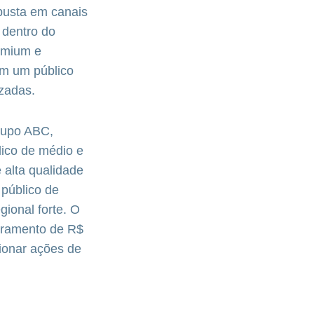
busta em canais
 dentro do
remium e
em um público
izadas.
rupo ABC,
lico de médio e
 alta qualidade
público de
ional forte. O
uramento de R$
sionar ações de