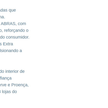
adas que
na.
 da ABRAS, com
, reforçando o
 do consumidor.
s Extra
lsionando a
o interior de
fiança
rve e Proença,
 lojas do