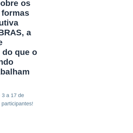
obre os
s formas
utiva
ABRAS, a
e
 do que o
ando
rabalham
 3 a 17 de
participantes!