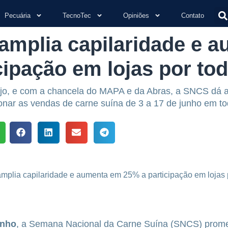
Pecuária
TecnoTec
Opiniões
Contato
amplia capilaridade e 
cipação em lojas por tod
ejo, e com a chancela do MAPA e da Abras, a SNCS dá 
ionar as vendas de carne suína de 3 a 17 de junho em t
unho
, a Semana Nacional da Carne Suína (SNCS) prom