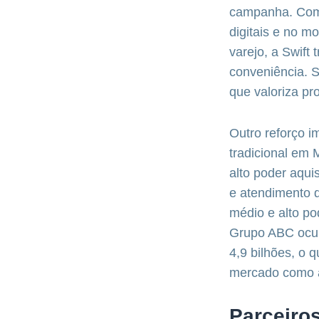
campanha. Com 
digitais e no m
varejo, a Swift
conveniência. 
que valoriza pr
Outro reforço i
tradicional em
alto poder aqui
e atendimento 
médio e alto po
Grupo ABC ocup
4,9 bilhões, o 
mercado como
Parceiro