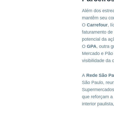
Além dos estre
mantêm seu com
O
Carrefour
, l
faturamento de
potencial da a
O
GPA
, outra 
Mercado e Pão 
visibilidade d
A
Rede São Pa
São Paulo, reu
Supermercados,
que reforçam a 
interior paulis