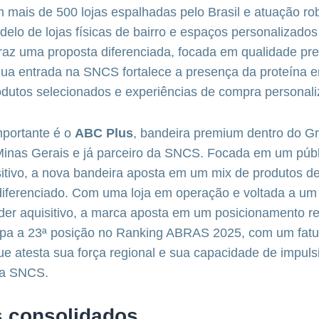
mais de 500 lojas espalhadas pelo Brasil e atuação ro
odelo de lojas físicas de bairro e espaços personalizados
 traz uma proposta diferenciada, focada em qualidade p
Sua entrada na SNCS fortalece a presença da proteína 
odutos selecionados e experiências de compra personal
mportante é o
ABC Plus
, bandeira premium dentro do G
 Minas Gerais e já parceiro da SNCS. Focada em um púb
sitivo, a nova bandeira aposta em um mix de produtos de
diferenciado. Com uma loja em operação e voltada a um 
der aquisitivo, a marca aposta em um posicionamento reg
a a 23ª posição no Ranking ABRAS 2025, com um fat
que atesta sua força regional e sua capacidade de impul
 a SNCS.
s consolidados