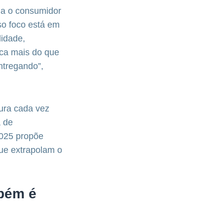
ma o consumidor
so foco está em
lidade,
sca mais do que
ntregando”,
ura cada vez
a de
2025 propõe
que extrapolam o
bém é