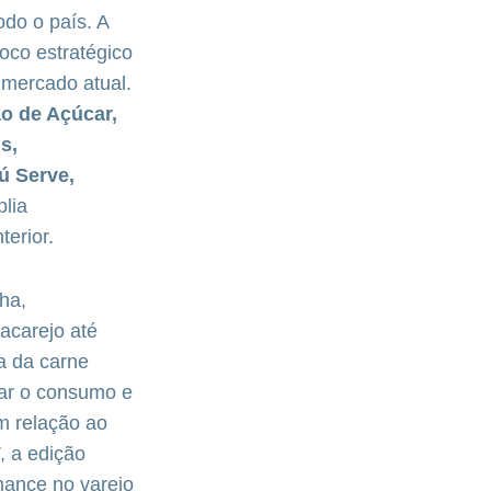
odo o país. A
oco estratégico
 mercado atual.
ão de Açúcar,
s,
ú Serve,
lia
terior.
ha,
acarejo até
a da carne
nar o consumo e
 relação ao
, a edição
mance no varejo