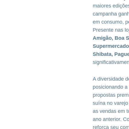
maiores edições
campanha ganha 
em consumo, pe
Presente nas l
Amigão, Boa S
Supermercados
Shibata, Pague
significativame
A diversidade d
posicionando a 
propostas premi
suína no varejo
as vendas em t
ano anterior. 
reforça seu co