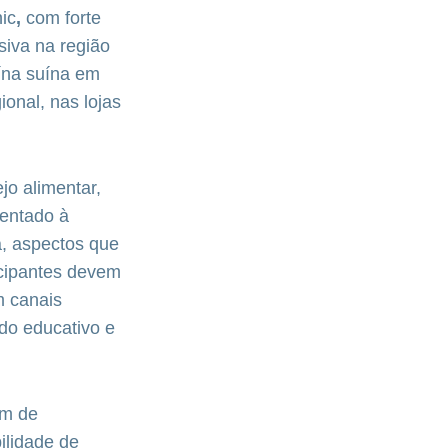
ic
,
com forte
iva na região
ína suína em
onal, nas lojas
o alimentar,
entado à
, aspectos que
icipantes devem
m canais
údo educativo e
ém de
ilidade de