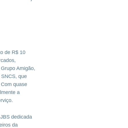
to de R$ 10
rcados,
 Grupo Amigão,
a SNCS, que
o. Com quase
elmente a
rviço.
a JBS dedicada
eiros da