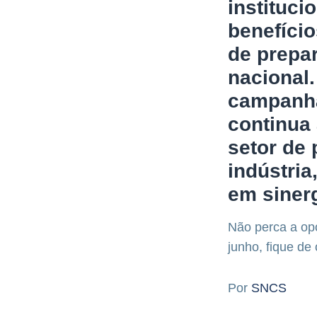
instituci
benefício
de prepar
nacional
campanha
continua 
setor de 
indústria
em sinerg
Não perca a opo
junho, fique de
Por
SNCS