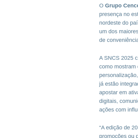
O
Grupo
Cenc
presença no es
nordeste do paí
um dos maiores 
de conveniênci
A SNCS 2025 ch
como mostram o
personalização
já estão integr
apostar em ati
digitais, comun
ações com influ
“A edição de 20
promoções ou d