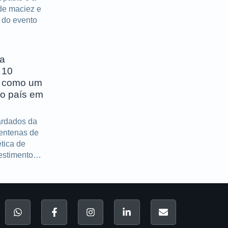
de maciez e
a do evento
ca
 10
e como um
do país em
ardados da
centenas de
tica de
estimento
o da marca.