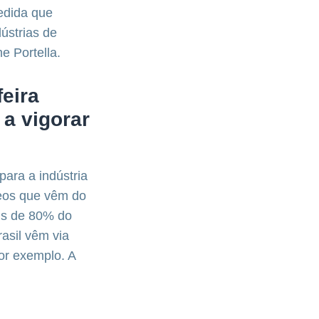
edida que
dústrias de
e Portella.
feira
 a vigorar
para a indústria
teos que vêm do
ais de 80% do
asil vêm via
or exemplo. A