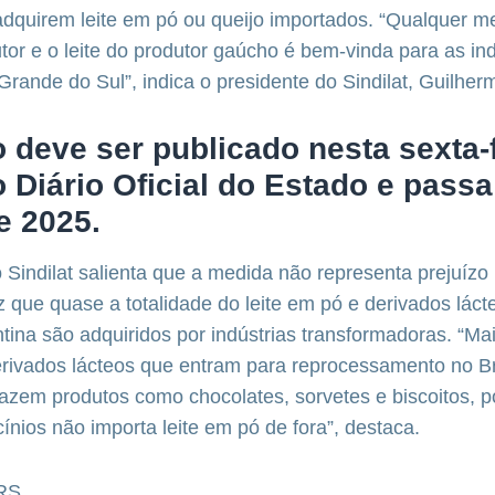
dquirem leite em pó ou queijo importados. “Qualquer m
utor e o leite do produtor gaúcho é bem-vinda para as in
 Grande do Sul”, indica o presidente do Sindilat, Guilherm
 deve ser publicado nesta sexta-
o Diário Oficial do Estado e passa
de 2025.
 Sindilat salienta que a medida não representa prejuízo 
ez que quase a totalidade do leite em pó e derivados lác
tina são adquiridos por indústrias transformadoras. “M
erivados lácteos que entram para reprocessamento no Br
zem produtos como chocolates, sorvetes e biscoitos, p
icínios não importa leite em pó de fora”, destaca.
/RS