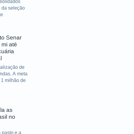
solidados
 da seleção
te
to Senar
 mi até
cuária
l
ealização de
endas. A meta
e 1 milhão de
la as
sil no
 pasto e a