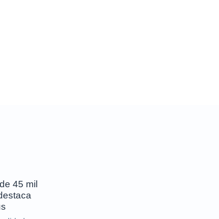
de 45 mil
destaca
us