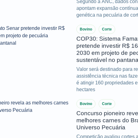
Segundo a ANC, dados con
apontam expansão contínua
genética na pecuária de cor
Bovino
Corte
COP30: Sistema Fama
pretende investir R$ 16
2030 em projeto de pe
sustentável no pantana
Valor será destinado para r
assistência técnica nas faz
é atingir 160 propriedades 
hectares
Bovino
Corte
Concurso pioneiro reve
melhores carnes do Bra
Universo Pecuária
Competição avaliou cortes a