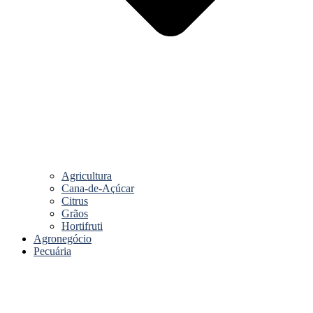
Agricultura
Cana-de-Açúcar
Citrus
Grãos
Hortifruti
Agronegócio
Pecuária