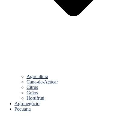
Agricultura
Cana-de-Açúcar
Citrus
Grãos
Hortifruti
Agronegócio
Pecuária