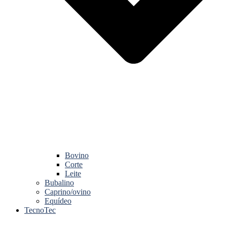
Bovino
Corte
Leite
Bubalino
Caprino/ovino
Equídeo
TecnoTec