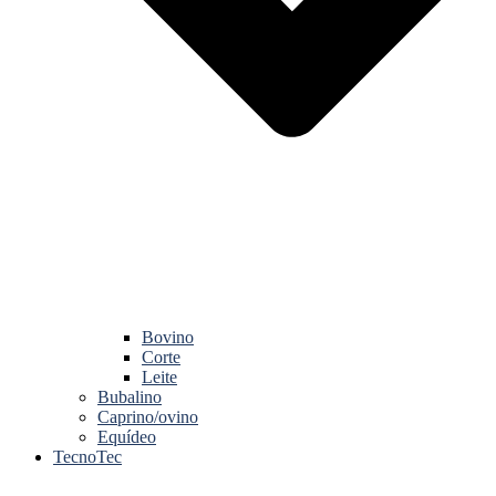
Bovino
Corte
Leite
Bubalino
Caprino/ovino
Equídeo
TecnoTec