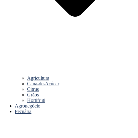
Agricultura
Cana-de-Açúcar
Citrus
Grãos
Hortifruti
Agronegócio
Pecuária