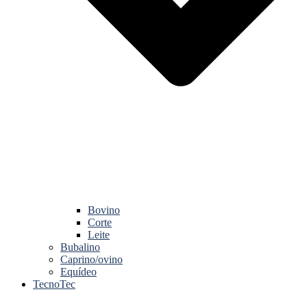
Bovino
Corte
Leite
Bubalino
Caprino/ovino
Equídeo
TecnoTec