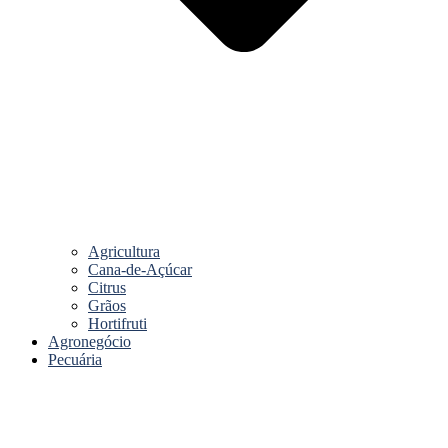
Agricultura
Cana-de-Açúcar
Citrus
Grãos
Hortifruti
Agronegócio
Pecuária