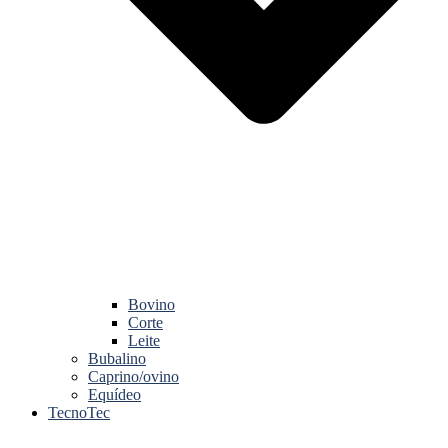
Bovino
Corte
Leite
Bubalino
Caprino/ovino
Equídeo
TecnoTec