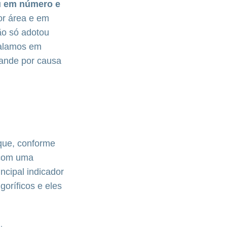
u em número e
or área e em
ão só adotou
falamos em
rande por causa
 que, conforme
 com uma
ncipal indicador
goríficos e eles