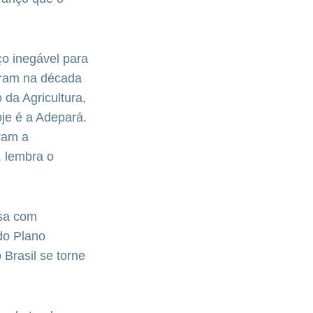
o inegável para
çaram na década
 da Agricultura,
je é a Adepará.
aram a
, lembra o
osa com
do Plano
Brasil se torne