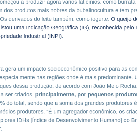
omeçou a produzir agora vários laticínios, como burrata
um dos produtos mais nobres da bubalinocultura e tem p
 Os derivados do leite também, como iogurte.
O queijo d
uistou uma Indicação Geográfica (IG), reconhecida pelo I
priedade Industrial (INPI)
.
ura gera um impacto socioeconômico positivo para as c
, especialmente nas regiões onde é mais predominante.
taques dessa produção, de acordo com João Melo Rocha,
a ser criados,
principalmente, por pequenos produto
% do total, sendo que a soma dos grandes produtores 
 médios produtores. “É um agregador econômico, os cria
 piores IDHs [Índice de Desenvolvimento Humano] do Br
.