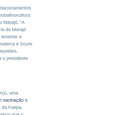
elacionamentos
bubalinocultura
o Marajó. “A
lha do Marajó
 levantar a
vaterra e Soure
reuniões,
 o presidente
arço, uma
 vacinação o
or da Faepa,
avanço que o