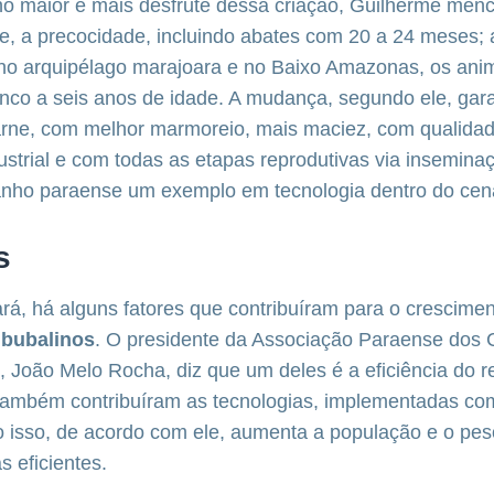
 maior e mais desfrute dessa criação, Guilherme menc
e, a precocidade, incluindo abates com 20 a 24 meses; 
 no arquipélago marajoara e no Baixo Amazonas, os ani
nco a seis anos de idade. A mudança, segundo ele, gar
arne, com melhor marmoreio, mais maciez, com qualidad
strial e com todas as etapas reprodutivas via inseminação
anho paraense um exemplo em tecnologia dentro do cená
s
á, há alguns fatores que contribuíram para o crescimen
 bubalinos
. O presidente da Associação Paraense dos 
 João Melo Rocha, diz que um deles é a eficiência do 
e também contribuíram as tecnologias, implementadas c
isso, de acordo com ele, aumenta a população e o peso
as eficientes.