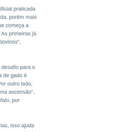
icial praticada
ada, porém mais
 que começa a
 As primeiras já
bovinos”,
 desafio para o
a de gado é
or outro lado,
lena ascensão”,
falo, por
ias, isso ajuda