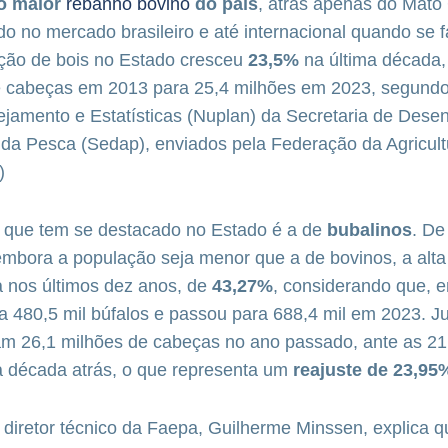
o maior
rebanho bovino
do país
, atrás apenas do Mato
o no mercado brasileiro e até internacional quando se 
iação de bois no Estado cresceu
23,5%
na última década
e cabeças em 2013 para 25,4 milhões em 2023, segund
jamento e Estatísticas (Nuplan) da Secretaria de Dese
 da Pesca (Sedap), enviados pela Federação da Agricult
)
 que tem se destacado no Estado é a de
bubalinos
. De
mbora a população seja menor que a de bovinos, a alta 
a nos últimos dez anos, de
43,27%
, considerando que, 
 480,5 mil búfalos e passou para 688,4 mil em 2023. Ju
ram 26,1 milhões de cabeças no ano passado, ante as 21
a década atrás, o que representa um
reajuste de 23,95
 diretor técnico da Faepa, Guilherme Minssen, explica q