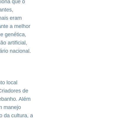
iona que o
antes,
mais eram
ante a melhor
e genética,
 artificial,
rio nacional.
to local
Criadores de
rebanho. Além
om manejo
 da cultura, a