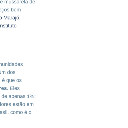
 e mussarela de
reços bem
o Marajó,
nstituto
omunidades
 Um dos
 é que os
res
. Eles
é de apenas 1%;
dores estão em
asil, como é o