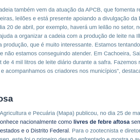
adeia também vem da atuação da APCB, que fomenta r
eiras, leilões e está presente apoiando a divulgação da 
ia 20 de abril, por exemplo, haverá um leilão no setor, n
ajuda a organizar a cadeia com a produção de leite na I
 produção, que é muito interessante. Estamos tentando
e não estamos conseguindo atender. Em Cachoeira, Sal
 de 4 mil litros de leite diário durante a safra. Fazemos 
s e acompanhamos os criadores nos municípios”, destaca
osa
 Agricultura e Pecuária (Mapa) publicou, no dia 25 de m
conhece nacionalmente como
livres de febre aftosa
sem
estados e o Distrito Federal
. Para o zootecnista e diret
en, este foi o primeiro desafio enfrentado e mostra o 