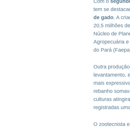
Com o
segund
tem se destacad
de gado
. A cr
20,5 milhões d
Núcleo de Plane
Agropecuária e
do Pará (Faepa
Outra produção
levantamento, e
mais expressiv
rebanho somava
culturas atingi
registradas um
O zootecnista e