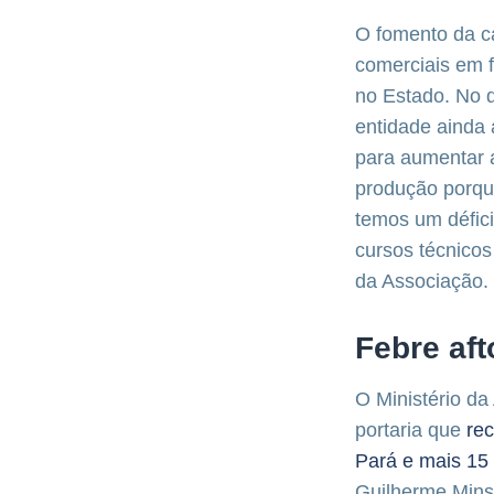
O fomento da c
comerciais em f
no Estado. No d
entidade ainda 
para aumentar a
produção porqu
temos um déficit
cursos técnico
da Associação.
Febre aft
O Ministério da
portaria que
re
Pará e mais 15 
Guilherme Minss