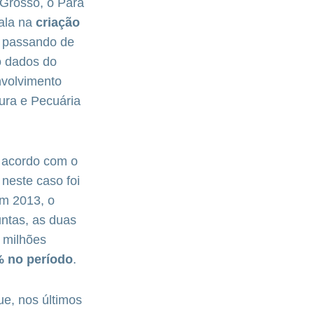
 Grosso, o Pará
fala na
criação
, passando de
o dados do
nvolvimento
ura e Pecuária
 acordo com o
neste caso foi
em 2013, o
ntas, as duas
 milhões
% no período
.
ue, nos últimos