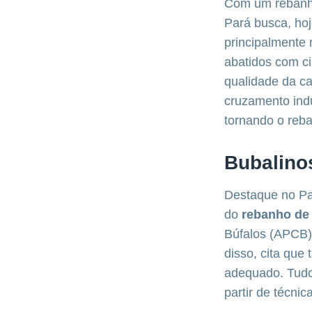
Com um rebanho
Pará busca, hoj
principalmente
abatidos com ci
qualidade da c
cruzamento indu
tornando o reb
Bubalino
Destaque no Par
do
rebanho de
Búfalos (APCB),
disso, cita qu
adequado. Tudo 
partir de técnic