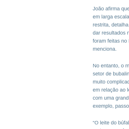
João afirma que
em larga escal
restrita, detal
dar resultados 
foram feitas no
menciona.
No entanto, o m
setor de bubal
muito complicad
em relação ao l
com uma grande 
exemplo, passo
“O leite do búf