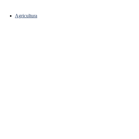
Ir
para
Agricultura
o
conteúdo