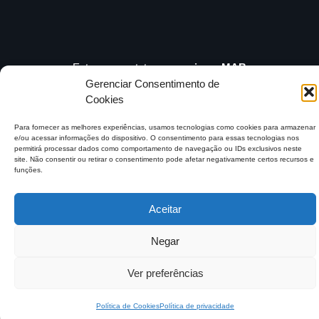
Entre em contato e
anuncie no MAB
contato@mundoagrobrasil.com.br
Gerenciar Consentimento de
Cookies
Download
MidiaKit
Para fornecer as melhores experiências, usamos tecnologias como cookies para armazenar
e/ou acessar informações do dispositivo. O consentimento para essas tecnologias nos
permitirá processar dados como comportamento de navegação ou IDs exclusivos neste
site. Não consentir ou retirar o consentimento pode afetar negativamente certos recursos e
funções.
©2026 Mundo Agro Brasil. Todos os Direitos Reservados.
Aceitar
Negar
Ver preferências
Política de Cookies
Política de privacidade