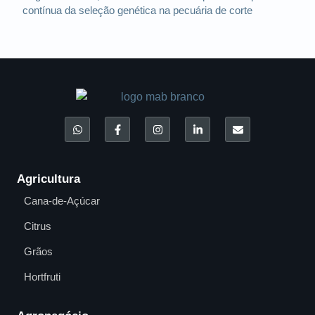
contínua da seleção genética na pecuária de corte
Agricultura
Cana-de-Açúcar
Citrus
Grãos
Hortfruti