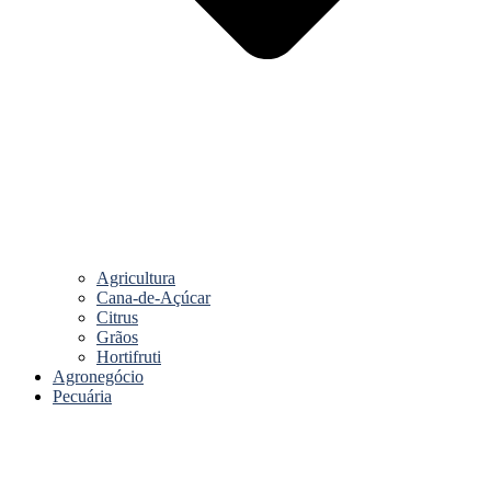
Agricultura
Cana-de-Açúcar
Citrus
Grãos
Hortifruti
Agronegócio
Pecuária