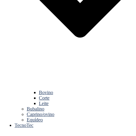
Bovino
Corte
Leite
Bubalino
Caprino/ovino
Equídeo
TecnoTec