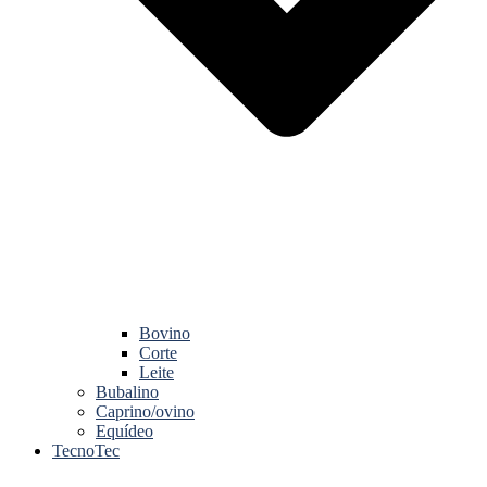
Bovino
Corte
Leite
Bubalino
Caprino/ovino
Equídeo
TecnoTec