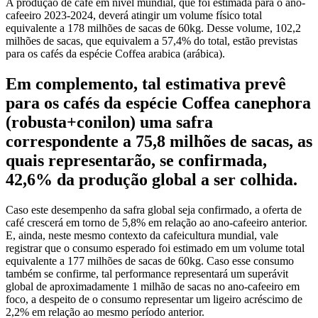
A produção de café em nível mundial, que foi estimada para o ano-
cafeeiro 2023-2024, deverá atingir um volume físico total
equivalente a 178 milhões de sacas de 60kg. Desse volume, 102,2
milhões de sacas, que equivalem a 57,4% do total, estão previstas
para os cafés da espécie Coffea arabica (arábica).
Em complemento, tal estimativa prevê
para os cafés da espécie Coffea canephora
(robusta+conilon) uma safra
correspondente a 75,8 milhões de sacas, as
quais representarão, se confirmada,
42,6% da produção global a ser colhida.
Caso este desempenho da safra global seja confirmado, a oferta de
café crescerá em torno de 5,8% em relação ao ano-cafeeiro anterior.
E, ainda, neste mesmo contexto da cafeicultura mundial, vale
registrar que o consumo esperado foi estimado em um volume total
equivalente a 177 milhões de sacas de 60kg. Caso esse consumo
também se confirme, tal performance representará um superávit
global de aproximadamente 1 milhão de sacas no ano-cafeeiro em
foco, a despeito de o consumo representar um ligeiro acréscimo de
2,2% em relação ao mesmo período anterior.