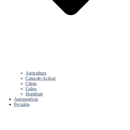
Agricultura
Cana-de-Açúcar
Citrus
Grãos
Hortifruti
Agronegócio
Pecuária