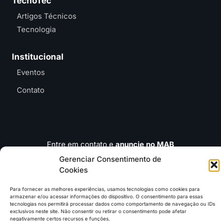
TecnoTec
Artigos Técnicos
Tecnologia
Institucional
Eventos
Contato
Entre em contato e
anuncie no MAB
contato@mundoagrobrasil.com.br
Gerenciar Consentimento de
Cookies
Download
MidiaKit
Para fornecer as melhores experiências, usamos tecnologias como cookies para
armazenar e/ou acessar informações do dispositivo. O consentimento para essas
tecnologias nos permitirá processar dados como comportamento de navegação ou IDs
exclusivos neste site. Não consentir ou retirar o consentimento pode afetar
negativamente certos recursos e funções.