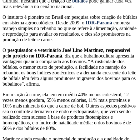
Curitiba, mostram que a criação de
búfalos
pode ganhar cada vez
mais relevância no cenário nacional.
O instituto é pioneiro no Brasil em pesquisa sobre criação de búfalos
em sistema agroecológico. Desde 2009, o
IDR-Paraná
emprega
manejo simples no rebanho no que se refere à alimentação, sanidade
e reprodução para avaliar os resultados, e eles são promissores na
produção de leite e carne.
O
pesquisador e veterinário José Lino Martinez, responsável
pelo projeto no IDR-Paraná
, diz que a bubalinocultura apresenta
vantagens quando comparada aos bovinos. “A rusticidade dos
búfalos, o menor custo de produção, a facilidade no manejo do
rebanho, os bons índices zootécnicos e a demanda crescente do leite
de búfala têm feito alguns produtores migrarem dos bovinos para os
bubalinos”, afirma.
Em relação à carne, ela tem em média 40% menos colesterol, 12
vezes menos gordura, 55% menos calorias, 11% mais proteínas e
10% mais minerais do que a carne de boi. Outros aspectos positivos
são o controle alternativo de endo e ectoparasitas, que vem sendo
realizado com sucesso à base de produtos fitoterápicos e
homeopáticos, e o índice de natalidade média: o dos bovinos é de
60% e dos búfalos de 80%.
Martinez ainda ressalta o potencial de produção e a qualidade do