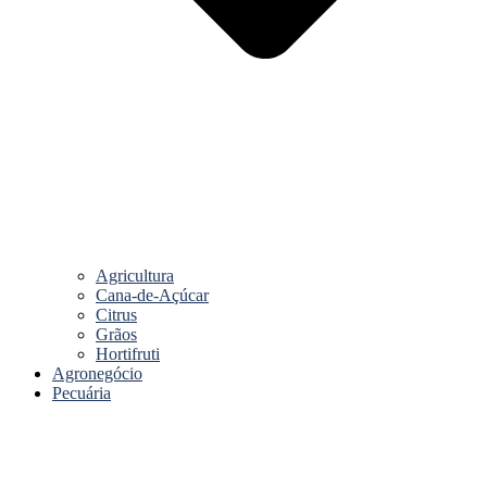
Agricultura
Cana-de-Açúcar
Citrus
Grãos
Hortifruti
Agronegócio
Pecuária