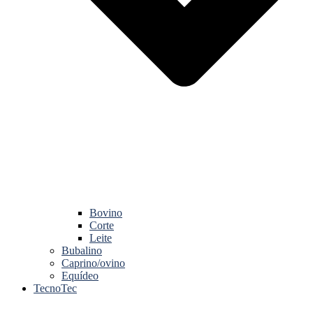
Bovino
Corte
Leite
Bubalino
Caprino/ovino
Equídeo
TecnoTec