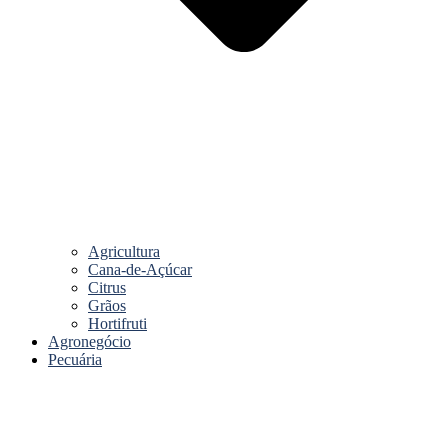
Agricultura
Cana-de-Açúcar
Citrus
Grãos
Hortifruti
Agronegócio
Pecuária