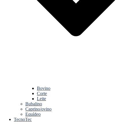
Bovino
Corte
Leite
Bubalino
Caprino/ovino
Equídeo
TecnoTec