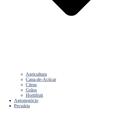
Agricultura
Cana-de-Açúcar
Citrus
Grãos
Hortifruti
Agronegócio
Pecuária