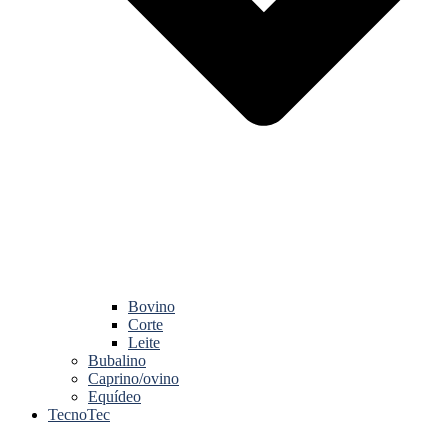
Bovino
Corte
Leite
Bubalino
Caprino/ovino
Equídeo
TecnoTec