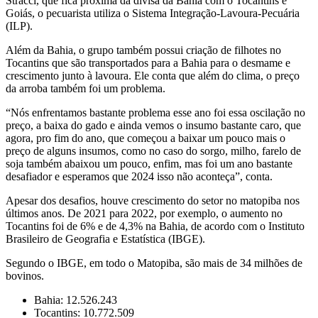
Stracci, que fica próxima da divisa da Bahia com o Tocantins e
Goiás, o pecuarista utiliza o Sistema Integração-Lavoura-Pecuária
(ILP).
Além da Bahia, o grupo também possui criação de filhotes no
Tocantins que são transportados para a Bahia para o desmame e
crescimento junto à lavoura. Ele conta que além do clima, o preço
da arroba também foi um problema.
“Nós enfrentamos bastante problema esse ano foi essa oscilação no
preço, a baixa do gado e ainda vemos o insumo bastante caro, que
agora, pro fim do ano, que começou a baixar um pouco mais o
preço de alguns insumos, como no caso do sorgo, milho, farelo de
soja também abaixou um pouco, enfim, mas foi um ano bastante
desafiador e esperamos que 2024 isso não aconteça”, conta.
Apesar dos desafios, houve crescimento do setor no matopiba nos
últimos anos. De 2021 para 2022, por exemplo, o aumento no
Tocantins foi de 6% e de 4,3% na Bahia, de acordo com o Instituto
Brasileiro de Geografia e Estatística (IBGE).
Segundo o IBGE, em todo o Matopiba, são mais de 34 milhões de
bovinos.
Bahia: 12.526.243
Tocantins: 10.772.509