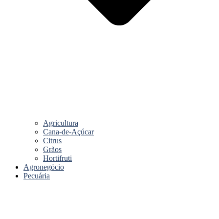
Agricultura
Cana-de-Açúcar
Citrus
Grãos
Hortifruti
Agronegócio
Pecuária