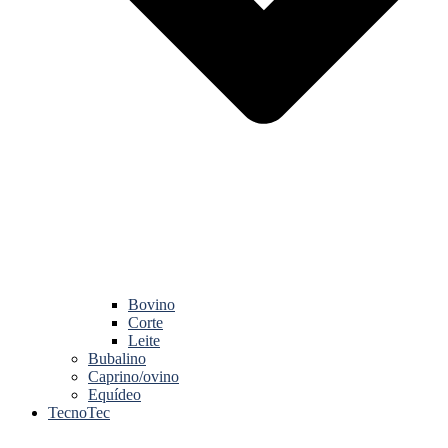
Bovino
Corte
Leite
Bubalino
Caprino/ovino
Equídeo
TecnoTec