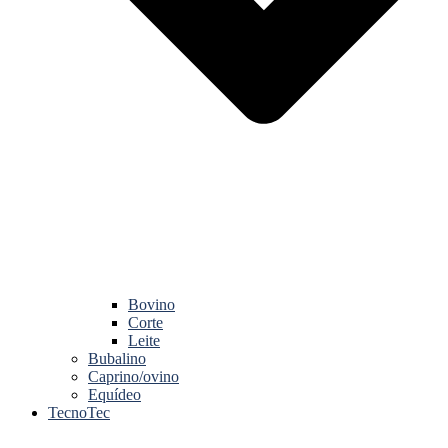
Bovino
Corte
Leite
Bubalino
Caprino/ovino
Equídeo
TecnoTec