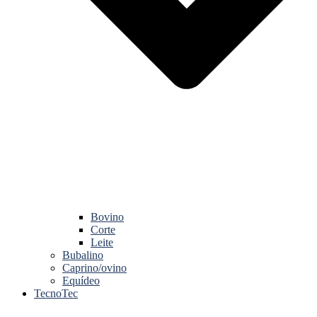
Bovino
Corte
Leite
Bubalino
Caprino/ovino
Equídeo
TecnoTec