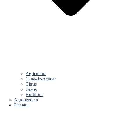
Agricultura
Cana-de-Açúcar
Citrus
Grãos
Hortifruti
Agronegócio
Pecuária