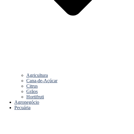
Agricultura
Cana-de-Açúcar
Citrus
Grãos
Hortifruti
Agronegócio
Pecuária