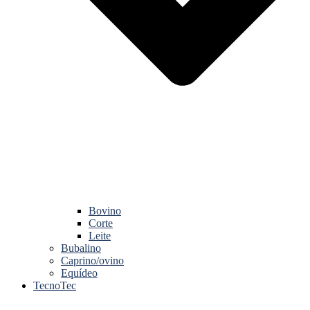
Bovino
Corte
Leite
Bubalino
Caprino/ovino
Equídeo
TecnoTec