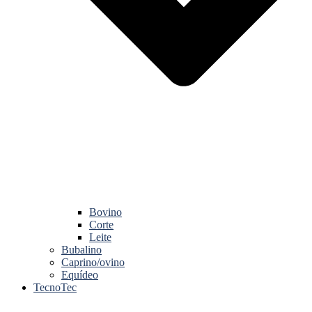
Bovino
Corte
Leite
Bubalino
Caprino/ovino
Equídeo
TecnoTec