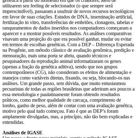
genética a partir do momento em que os criadores, além de
utilizarem seu feeling de selecionador (o que sempre será
imprescindível), passaram a usufruir de novos recursos tecnológicos
em favor de suas criações. Estudos de DNA, inseminação artificial,
fertilização in vitro, transferências de embriões, clonagens, tabelas e
ranqueamentos de dados inseridos nos computadores começaram a
aparecer e a mostrar possíveis resultados. As análises comparativas
visavam uma projeção do que era possível ganhar, mudar ou evitar
em termos de escolhas genéticas. Com a DEP – Diferença Esperada
na Progênie, um método clássico de avaliação genômica, predição e
mensuração, mais uma porta se abriu, quando técnicos e
pesquisadores da reprodução animal informatizaram os genes
(apenas a fração da genética aditiva), sendo que nos grupos
contemporâneos (CG), não consideram os efeitos de alimentação e
manejos como variáveis diretas, fixando, ou seja, blocando-os nas
análises. Um grande passo, sem dúvida, que muito entusiasmou
pecuaristas de todas as regiões brasileiras que aderiram aos poucos a
essa metodologia e paulatinamente foram obtendo resultados
práticos, como melhor qualidade de carcaça, comprimento de
lombo, ganho de peso, além de contar com uma avaliação genética,
motivo pelo qual tudo começou. Fato é que as DEP’s foram
amplamente divulgadas, mas, a princípio, não tão bem explicadas e
entendidas.
Análises de IGASE