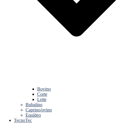
Bovino
Corte
Leite
Bubalino
Caprino/ovino
Equídeo
TecnoTec