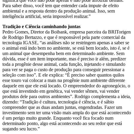
significa que você não pode apertar e não pode afrouxar demais.
Para saber disso, você tem que entender cada impute de efeito
ambiental e a resposta dentro da produção animal. Isso, sem
inteligência artificial, seria impossível realizar.”
Tradição e Ciência caminhando juntas
Pedro Gomes, Diretor da Boibank, empresa parceira da BRITorigen
de Rodrigo Bertazzo, e que é responsável pela parte comercial da
tecnologia IGASE, “as análises não se restringem apenas a saber se
o animal está indo bem no ambiente, se está bem locado, isto é, se é
um animal que desempenha bem em determinado ambiente. Sem
dúvida, esse é um item importante, mas é preciso ir além, predizer
toda a progênie desse animal, cada função, injetando e simulando
para ver se paga o custo de produção para conseguir pressionar a
seleção com isso”. E ele explica: “É preciso saber quantos quilos
esse touro vai colocar a mais na progênie num ambiente diferente
daquele em que ele está locado. O empreendedor do agronegócio, o
que está investindo em genética, vai vender sêmen, vai vender
produtos dele para outros ambientes”. Rodrigo complementa a ideia,
dizendo: “Tradição é cultura, tecnologia é ciência, e é sábio
compreender que as duas andam juntas, engendradas. Fazer um
investimento sem ter uma visão mais ampla do que está acontecendo
é um perigo muito grande. Enquanto você fica focado num
determinado ponto, algo está acontecendo ao seu redor que está
sugando seu lucro.”