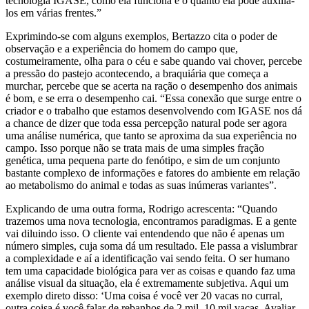
tecnologia IGASE, como ela funciona e o quanto ela pode auxiliá-
los em várias frentes.”
Exprimindo-se com alguns exemplos, Bertazzo cita o poder de
observação e a experiência do homem do campo que,
costumeiramente, olha para o céu e sabe quando vai chover, percebe
a pressão do pastejo acontecendo, a braquiária que começa a
murchar, percebe que se acerta na ração o desempenho dos animais
é bom, e se erra o desempenho cai. “Essa conexão que surge entre o
criador e o trabalho que estamos desenvolvendo com IGASE nos dá
a chance de dizer que toda essa percepção natural pode ser agora
uma análise numérica, que tanto se aproxima da sua experiência no
campo. Isso porque não se trata mais de uma simples fração
genética, uma pequena parte do fenótipo, e sim de um conjunto
bastante complexo de informações e fatores do ambiente em relação
ao metabolismo do animal e todas as suas inúmeras variantes”.
Explicando de uma outra forma, Rodrigo acrescenta: “Quando
trazemos uma nova tecnologia, encontramos paradigmas. E a gente
vai diluindo isso. O cliente vai entendendo que não é apenas um
número simples, cuja soma dá um resultado. Ele passa a vislumbrar
a complexidade e aí a identificação vai sendo feita. O ser humano
tem uma capacidade biológica para ver as coisas e quando faz uma
análise visual da situação, ela é extremamente subjetiva. Aqui um
exemplo direto disso: ‘Uma coisa é você ver 20 vacas no curral,
outra coisa é você falar de rebanhos de 2 mil, 10 mil vacas. Avaliar