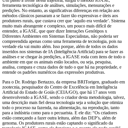
Um passo a frente nessa trajetória, surgiu o método IGASE,
ferramenta tecnológica de análises, simulações, mensurações e
predições. No entanto, as significativas diferenças em relação aos
métodos clássicos passaram a se fazer tão expressivas e úteis aos
produtores rurais, que custava crer que ‘aquilo era verdade’. Sistema
muito mais abrangente e complexo, um pouco mais difícil de
entender, a IGASE, que quer dizer Interações Genótipos x
Diferentes Ambientes em Sistemas Especialistas, não poderia ser
compreendida apenas como uma ferramenta de tecnologia, pois na
verdade ela vai muito além. Isso porque, além de todos os dados
inseridos nos sistemas de IA (Inteligência Artificial) para se fazer as
análises e se chegar às predições, a IGASE roda com itens de todo o
ambiente em que os animais estão locados, ou seja, pesquisa,
analisa, compara e cruza dados de tudo o que há na propriedade, e
entende os padrões numéricos das expressões produtivas.
Para o Dr. Rodrigo Bertazzo, da empresa BRITorigen, graduado em
zootecnia, pesquisador do Centro de Excelência em Inteligência
Artificial do Estado de Goiás (CEIA/GO), que há 17 anos vem
desenvolvendo a IGASE, sendo o criador desta metodologia, talvez,
uma descrição mais fiel dessa tecnologia seja a solução que otimiza
todo o processo na fazenda, na alimentação, na reprodução, tanto
para a indústria como para o pecuarista. E ele diz: “Os criadores
estão começando a fazer outra leitura, além das DEP’s, além de
genoma. Os produtores rurais estão captando o significado da