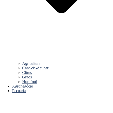
Agricultura
Cana-de-Açúcar
Citrus
Grãos
Hortifruti
Agronegócio
Pecuária