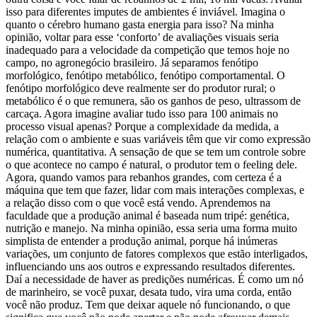
isso para diferentes imputes de ambientes é inviável. Imagina o
quanto o cérebro humano gasta energia para isso? Na minha
opinião, voltar para esse ‘conforto’ de avaliações visuais seria
inadequado para a velocidade da competição que temos hoje no
campo, no agronegócio brasileiro. Já separamos fenótipo
morfológico, fenótipo metabólico, fenótipo comportamental. O
fenótipo morfológico deve realmente ser do produtor rural; o
metabólico é o que remunera, são os ganhos de peso, ultrassom de
carcaça. Agora imagine avaliar tudo isso para 100 animais no
processo visual apenas? Porque a complexidade da medida, a
relação com o ambiente e suas variáveis têm que vir como expressão
numérica, quantitativa. A sensação de que se tem um controle sobre
o que acontece no campo é natural, o produtor tem o feeling dele.
Agora, quando vamos para rebanhos grandes, com certeza é a
máquina que tem que fazer, lidar com mais interações complexas, e
a relação disso com o que você está vendo. Aprendemos na
faculdade que a produção animal é baseada num tripé: genética,
nutrição e manejo. Na minha opinião, essa seria uma forma muito
simplista de entender a produção animal, porque há inúmeras
variações, um conjunto de fatores complexos que estão interligados,
influenciando uns aos outros e expressando resultados diferentes.
Daí a necessidade de haver as predições numéricas. É como um nó
de marinheiro, se você puxar, desata tudo, vira uma corda, então
você não produz. Tem que deixar aquele nó funcionando, o que