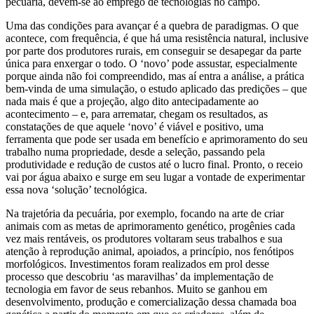
pecuária, devem-se ao emprego de tecnologias no campo.
Uma das condições para avançar é a quebra de paradigmas. O que
acontece, com frequência, é que há uma resistência natural, inclusive
por parte dos produtores rurais, em conseguir se desapegar da parte
única para enxergar o todo. O ‘novo’ pode assustar, especialmente
porque ainda não foi compreendido, mas aí entra a análise, a prática
bem-vinda de uma simulação, o estudo aplicado das predições – que
nada mais é que a projeção, algo dito antecipadamente ao
acontecimento – e, para arrematar, chegam os resultados, as
constatações de que aquele ‘novo’ é viável e positivo, uma
ferramenta que pode ser usada em benefício e aprimoramento do seu
trabalho numa propriedade, desde a seleção, passando pela
produtividade e redução de custos até o lucro final. Pronto, o receio
vai por água abaixo e surge em seu lugar a vontade de experimentar
essa nova ‘solução’ tecnológica.
Na trajetória da pecuária, por exemplo, focando na arte de criar
animais com as metas de aprimoramento genético, progênies cada
vez mais rentáveis, os produtores voltaram seus trabalhos e sua
atenção à reprodução animal, apoiados, a princípio, nos fenótipos
morfológicos. Investimentos foram realizados em prol desse
processo que descobriu ‘as maravilhas’ da implementação de
tecnologia em favor de seus rebanhos. Muito se ganhou em
desenvolvimento, produção e comercialização dessa chamada boa