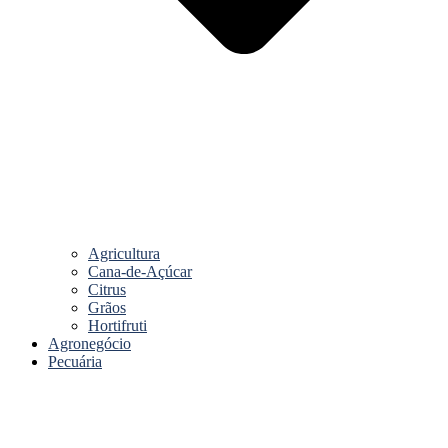
Agricultura
Cana-de-Açúcar
Citrus
Grãos
Hortifruti
Agronegócio
Pecuária