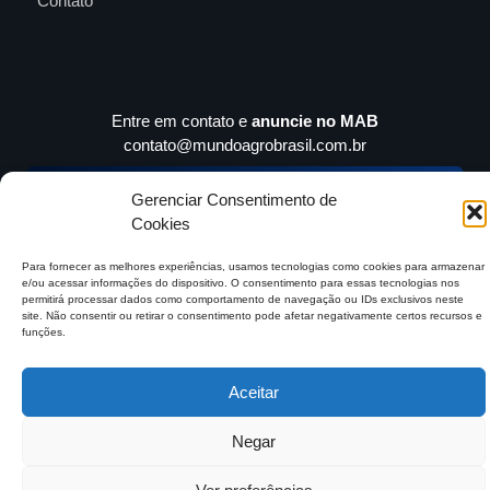
Contato
Entre em contato e
anuncie no MAB
contato@mundoagrobrasil.com.br
Download
MidiaKit
Gerenciar Consentimento de
Cookies
Para fornecer as melhores experiências, usamos tecnologias como cookies para armazenar
e/ou acessar informações do dispositivo. O consentimento para essas tecnologias nos
©2026 Mundo Agro Brasil. Todos os Direitos Reservados.
permitirá processar dados como comportamento de navegação ou IDs exclusivos neste
site. Não consentir ou retirar o consentimento pode afetar negativamente certos recursos e
funções.
Aceitar
Negar