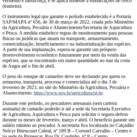
vermelho e barba-ruça, e se aplica somente à embarcações de cerco
(traineira).
O instrumento legal que garante o período estabelecido é a Portaria
SAP/MAPA nº 656, de 30 de março de 2022, criada pelo Ministério
da Agricultura, Pecuária e Abastecimento/Secretaria de Aquicultura
e Pesca. A medida estabelece regras de monitoramento para pessoas
físicas ou jurídicas que atuam no transporte, armazenamento,
comercialização, beneficiamento e na industrialização das espécies.
A partir de sua implantação, espera-se garantir um próspero
desenvolvimento econômico futuramente por meio da venda das
espécies, que se encontrarão em maior quantidade no mar da costa
de Angra até o fim de abril.
O peso do estoque de camarões deve ser declarado por quem os
armazena, transporta, processa e comercializa até o dia 3 de
fevereiro de 2023, no site do Ministério da Agricultura, Pecuária e
Abastecimento:
https://www.gov.br/agricultura/pt-br
.
Durante este período, os pescadores artesanais (sem carteira
assinada) de camarão poderão ir até a sede da Secretaria Executiva
de Agricultura, Aquicultura e Pesca para solicitar o seguro-defeso
durante os meses de fevereiro, março e abril. O benefício garante um
salário mínimo ao pescador. A secretaria fica localizada no Calçadão
Nelcyr Bitencourt Cabral, nº 189 B – Coronel Carvalho – Centro e
na sede da Propescar, Rua Dr. Coutinho, nº 8 – Centro.