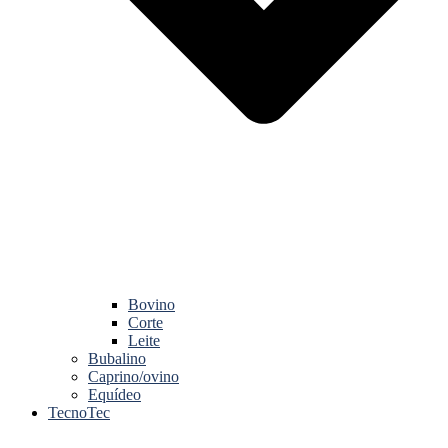
Bovino
Corte
Leite
Bubalino
Caprino/ovino
Equídeo
TecnoTec