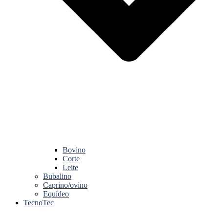
Bovino
Corte
Leite
Bubalino
Caprino/ovino
Equídeo
TecnoTec