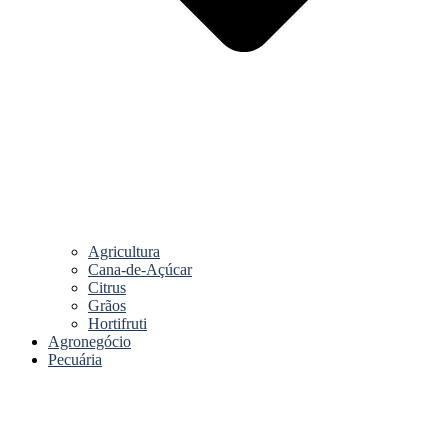
Agricultura
Cana-de-Açúcar
Citrus
Grãos
Hortifruti
Agronegócio
Pecuária