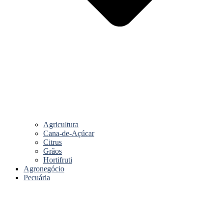
Agricultura
Cana-de-Açúcar
Citrus
Grãos
Hortifruti
Agronegócio
Pecuária