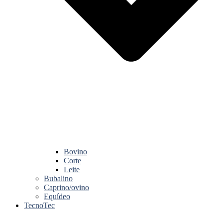
Bovino
Corte
Leite
Bubalino
Caprino/ovino
Equídeo
TecnoTec