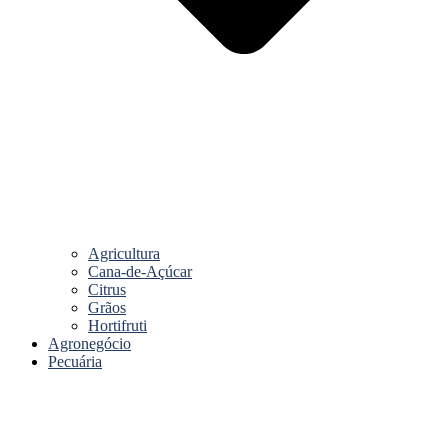
Agricultura
Cana-de-Açúcar
Citrus
Grãos
Hortifruti
Agronegócio
Pecuária