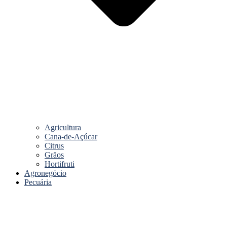
Agricultura
Cana-de-Açúcar
Citrus
Grãos
Hortifruti
Agronegócio
Pecuária