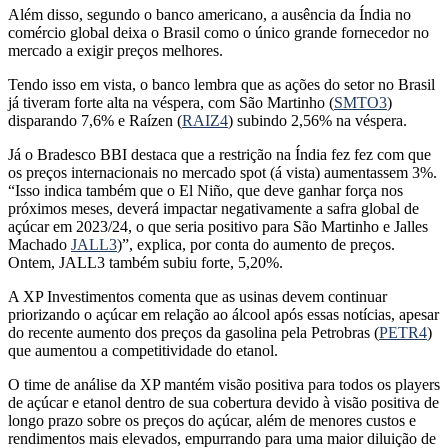
Além disso, segundo o banco americano, a ausência da Índia no
comércio global deixa o Brasil como o único grande fornecedor no
mercado a exigir preços melhores.
Tendo isso em vista, o banco lembra que as ações do setor no Brasil
já tiveram forte alta na véspera, com São Martinho (
SMTO3
)
disparando 7,6% e Raízen (
RAIZ4
) subindo 2,56% na véspera.
Já o Bradesco BBI destaca que a restrição na Índia fez fez com que
os preços internacionais no mercado spot (á vista) aumentassem 3%.
“Isso indica também que o El Niño, que deve ganhar força nos
próximos meses, deverá impactar negativamente a safra global de
açúcar em 2023/24, o que seria positivo para São Martinho e Jalles
Machado
JALL3
)”, explica, por conta do aumento de preços.
Ontem, JALL3 também subiu forte, 5,20%.
A XP Investimentos comenta que as usinas devem continuar
priorizando o açúcar em relação ao álcool após essas notícias, apesar
do recente aumento dos preços da gasolina pela Petrobras (
PETR4
)
que aumentou a competitividade do etanol.
O time de análise da XP mantém visão positiva para todos os players
de açúcar e etanol dentro de sua cobertura devido à visão positiva de
longo prazo sobre os preços do açúcar, além de menores custos e
rendimentos mais elevados, empurrando para uma maior diluição de