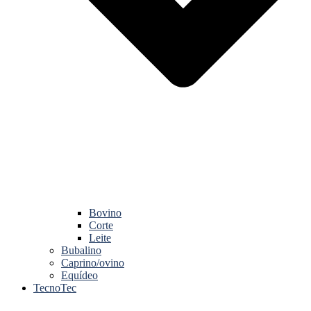
Bovino
Corte
Leite
Bubalino
Caprino/ovino
Equídeo
TecnoTec