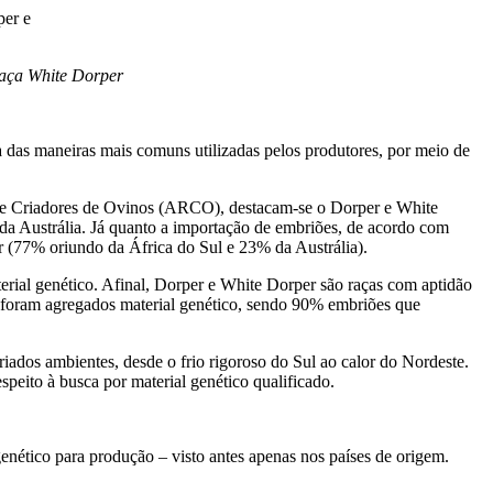
raça White Dorper
a das maneiras mais comuns utilizadas pelos produtores, por meio de
 de Criadores de Ovinos (ARCO), destacam-se o Dorper e White
da Austrália. Já quanto a importação de embriões, de acordo com
 (77% oriundo da África do Sul e 23% da Austrália).
terial genético. Afinal, Dorper e White Dorper são raças com aptidão
ais foram agregados material genético, sendo 90% embriões que
riados ambientes, desde o frio rigoroso do Sul ao calor do Nordeste.
speito à busca por material genético qualificado.
nético para produção – visto antes apenas nos países de origem.