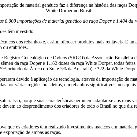
s 8.008 importações de material genético da raça Doper e 1.484 da 
iões têm investido
écnicos dos rebanhos e, assim, oferecer produtos mais rentáveis. E um
en ou embriões.
 de Registro Genealógico de Ovinos (SRGO) da Associação Brasileira
sêmen da raça Doper e 1.162 doses da raça White Dorper, todas feitas 
% oriundo da África do Sul e 5% da Austrália) e 322 da White Dorper
speraram devido à aplicação de tecnologia, através da importação de ma
das por várias regiões brasileiras, em rebanhos significativos, nos qu
hia. Isso, porque suas características permitem adaptar-se aos mais va
e devem ao desprendimento dos criadores de todo o Brasil no que diz re
a que os criadores têm realizado investimentos maciços em material ge
 de exportação de ambas as raças.