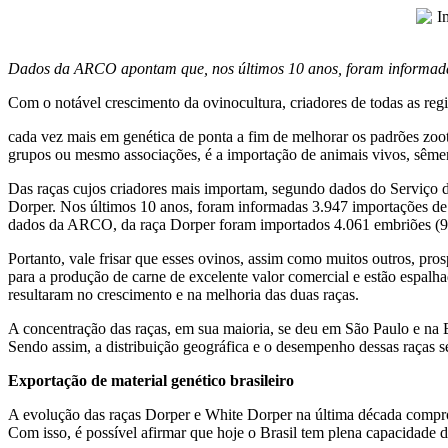
Dados da ARCO apontam que, nos últimos 10 anos, foram informada
Com o notável crescimento da ovinocultura, criadores de todas as reg
cada vez mais em genética de ponta a fim de melhorar os padrões zoot
grupos ou mesmo associações, é a importação de animais vivos, sêm
Das raças cujos criadores mais importam, segundo dados do Serviço
Dorper. Nos últimos 10 anos, foram informadas 3.947 importações de 
dados da ARCO, da raça Dorper foram importados 4.061 embriões (95
Portanto, vale frisar que esses ovinos, assim como muitos outros, pro
para a produção de carne de excelente valor comercial e estão espalha
resultaram no crescimento e na melhoria das duas raças.
A concentração das raças, em sua maioria, se deu em São Paulo e na Ba
Sendo assim, a distribuição geográfica e o desempenho dessas raças s
Exportação de material genético brasileiro
A evolução das raças Dorper e White Dorper na última década comprov
Com isso, é possível afirmar que hoje o Brasil tem plena capacidade