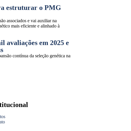
ra estruturar o PMG
não associados e vai auxiliar na
ico mais eficiente e alinhado à
il avaliações em 2025 e
us
nsão contínua da seleção genética na
titucional
tos
ato