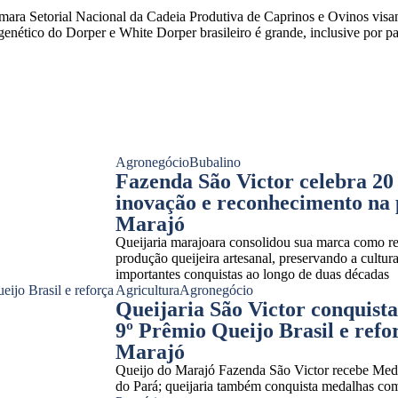
ra Setorial Nacional da Cadeia Produtiva de Caprinos e Ovinos visand
l genético do Dorper e White Dorper brasileiro é grande, inclusive por
Agronegócio
Bubalino
Fazenda São Victor celebra 20 
inovação e reconhecimento na
Marajó
Queijaria marajoara consolidou sua marca como ref
produção queijeira artesanal, preservando a cultu
importantes conquistas ao longo de duas décadas
Agricultura
Agronegócio
Queijaria São Victor conquist
9º Prêmio Queijo Brasil e ref
Marajó
Queijo do Marajó Fazenda São Victor recebe Meda
do Pará; queijaria também conquista medalhas com 