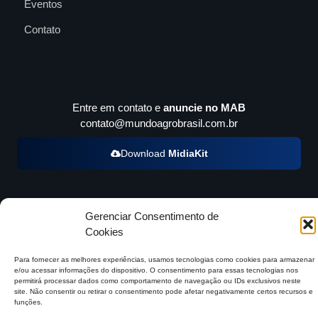
Eventos
Contato
Entre em contato e
anuncie no MAB
contato@mundoagrobrasil.com.br
Download
MidiaKit
Gerenciar Consentimento de
©2026 Mundo Agro Brasil. Todos os Direitos Reservados.
Cookies
Para fornecer as melhores experiências, usamos tecnologias como cookies para armazenar
e/ou acessar informações do dispositivo. O consentimento para essas tecnologias nos
permitirá processar dados como comportamento de navegação ou IDs exclusivos neste
site. Não consentir ou retirar o consentimento pode afetar negativamente certos recursos e
funções.