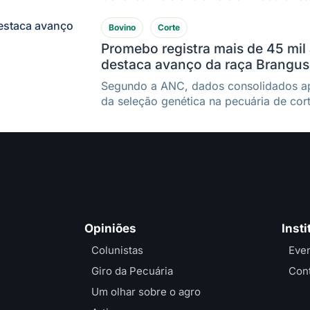
Bovino
Corte
Promebo registra mais de 45 mil
destaca avanço da raça Brangus
Segundo a ANC, dados consolidados a
da seleção genética na pecuária de cor
Opiniões
Insti
Colunistas
Eve
Giro da Pecuária
Con
Um olhar sobre o agro