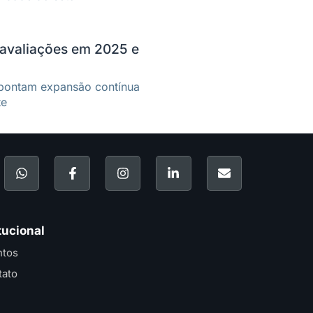
 avaliações em 2025 e
pontam expansão contínua
te
tucional
ntos
tato