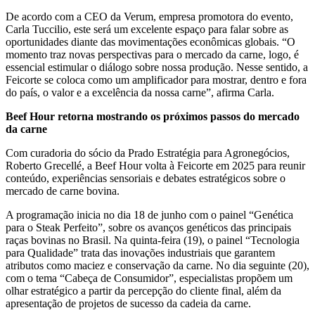
De acordo com a CEO da Verum, empresa promotora do evento,
Carla Tuccilio, este será um excelente espaço para falar sobre as
oportunidades diante das movimentações econômicas globais. “O
momento traz novas perspectivas para o mercado da carne, logo, é
essencial estimular o diálogo sobre nossa produção. Nesse sentido, a
Feicorte se coloca como um amplificador para mostrar, dentro e fora
do país, o valor e a excelência da nossa carne”, afirma Carla.
Beef Hour retorna mostrando os próximos passos do mercado
da carne
Com curadoria do sócio da Prado Estratégia para Agronegócios,
Roberto Grecellé, a Beef Hour volta à Feicorte em 2025 para reunir
conteúdo, experiências sensoriais e debates estratégicos sobre o
mercado de carne bovina.
A programação inicia no dia 18 de junho com o painel “Genética
para o Steak Perfeito”, sobre os avanços genéticos das principais
raças bovinas no Brasil. Na quinta-feira (19), o painel “Tecnologia
para Qualidade” trata das inovações industriais que garantem
atributos como maciez e conservação da carne. No dia seguinte (20),
com o tema “Cabeça de Consumidor”, especialistas propõem um
olhar estratégico a partir da percepção do cliente final, além da
apresentação de projetos de sucesso da cadeia da carne.