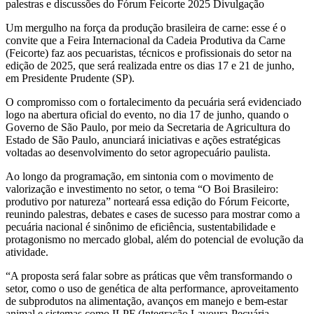
palestras e discussões do Fórum Feicorte 2025 Divulgação
Um mergulho na força da produção brasileira de carne: esse é o
convite que a Feira Internacional da Cadeia Produtiva da Carne
(Feicorte) faz aos pecuaristas, técnicos e profissionais do setor na
edição de 2025, que será realizada entre os dias 17 e 21 de junho,
em Presidente Prudente (SP).
O compromisso com o fortalecimento da pecuária será evidenciado
logo na abertura oficial do evento, no dia 17 de junho, quando o
Governo de São Paulo, por meio da Secretaria de Agricultura do
Estado de São Paulo, anunciará iniciativas e ações estratégicas
voltadas ao desenvolvimento do setor agropecuário paulista.
Ao longo da programação, em sintonia com o movimento de
valorização e investimento no setor, o tema “O Boi Brasileiro:
produtivo por natureza” norteará essa edição do Fórum Feicorte,
reunindo palestras, debates e cases de sucesso para mostrar como a
pecuária nacional é sinônimo de eficiência, sustentabilidade e
protagonismo no mercado global, além do potencial de evolução da
atividade.
“A proposta será falar sobre as práticas que vêm transformando o
setor, como o uso de genética de alta performance, aproveitamento
de subprodutos na alimentação, avanços em manejo e bem-estar
animal e sistemas como ILPF (Integração Lavoura-Pecuária-