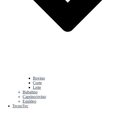
Bovino
Corte
Leite
Bubalino
Caprino/ovino
Equídeo
TecnoTec