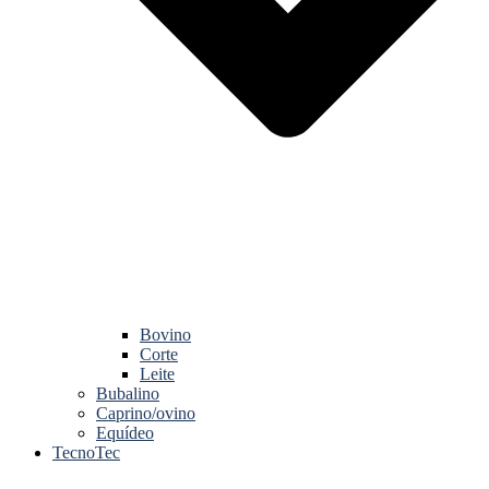
Bovino
Corte
Leite
Bubalino
Caprino/ovino
Equídeo
TecnoTec