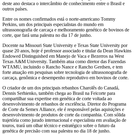
deste ano destaca o intercâmbio de conhecimento entre o Brasil e
outros países.
Entre os nomes confirmados está o norte-americano Tommy
Perkins, um dos principais especialistas do mundo em
ultrassonografia de carcaça e melhoramento genético de bovinos de
corte, que fará uma palestra no dia 17 de junho.
Docente na Missouri State University e Texas State University por
quase 20 anos, hoje é professor associado e titular da Dean Hawkins
Endowed Distinguished em Manejo de Vaca e Bezerros na West
Texas A&M University. Também atua como diretor das Fazendas
WTAMU, incluindo o Rancho Nance e Rancho Gerdsen, e tem
forte atuação em pesquisas sobre tecnologia de ultrassonografia de
carcaça, genômica e desempenho reprodutivo em bovinos de corte.
O criador de um dos principais rebanhos Charolês do Canadá,
Dennis Serhienko, também chega ao Brasil na Feicorte para
compartilhar sua expertise em genética de corte voltada ao
desenvolvimento de rebanhos de excelência. Diretor do Programa
de Corte da Semex Alliance, ele é responsável pelas aquisições e
desenvolvimento de produtos de corte da companhia. Com sólida
trajetória como jurado internacional e especialista em avaliação de
touros, trará um olhar técnico e estratégico sobre o futuro da
genética de precisão com sua palestra no dia 18 de junho.