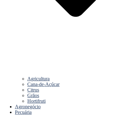
Agricultura
Cana-de-Açúcar
Citrus
Grãos
Hortifruti
Agronegócio
Pecuária