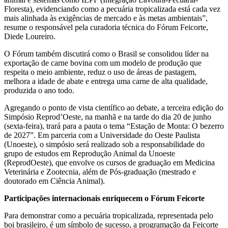
Floresta), evidenciando como a pecuária tropicalizada está cada vez
mais alinhada às exigências de mercado e às metas ambientais”,
resume o responsável pela curadoria técnica do Fórum Feicorte,
Diede Loureiro.
O Fórum também discutirá como o Brasil se consolidou líder na
exportação de carne bovina com um modelo de produção que
respeita o meio ambiente, reduz o uso de áreas de pastagem,
melhora a idade de abate e entrega uma carne de alta qualidade,
produzida o ano todo.
Agregando o ponto de vista científico ao debate, a terceira edição do
Simpósio Reprod’Oeste, na manhã e na tarde do dia 20 de junho
(sexta-feira), trará para a pauta o tema “Estação de Monta: O bezerro
de 2027”. Em parceria com a Universidade do Oeste Paulista
(Unoeste), o simpósio será realizado sob a responsabilidade do
grupo de estudos em Reprodução Animal da Unoeste
(ReprodOeste), que envolve os cursos de graduação em Medicina
Veterinária e Zootecnia, além de Pós-graduação (mestrado e
doutorado em Ciência Animal).
Participações internacionais enriquecem o Fórum Feicorte
Para demonstrar como a pecuária tropicalizada, representada pelo
boi brasileiro, é um símbolo de sucesso, a programação da Feicorte