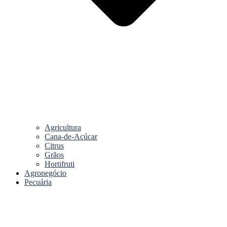
Agricultura
Cana-de-Açúcar
Citrus
Grãos
Hortifruti
Agronegócio
Pecuária