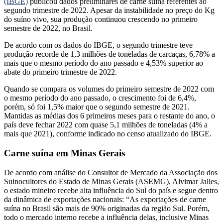
(IBGE)
publicou dados preliminares de carne suína referentes ao
segundo trimestre de 2022. Apesar da instabilidade no preço do Kg
do suíno vivo, sua produção continuou crescendo no primeiro
semestre de 2022, no Brasil.
De acordo com os dados do IBGE, o segundo trimestre teve
produção recorde de 1,3 milhões de toneladas de carcaças, 6,78% a
mais que o mesmo período do ano passado e 4,53% superior ao
abate do primeiro trimestre de 2022.
Quando se compara os volumes do primeiro semestre de 2022 com
o mesmo período do ano passado, o crescimento foi de 6,4%,
porém, só foi 1,5% maior que o segundo semestre de 2021.
Mantidas as médias dos 6 primeiros meses para o restante do ano, o
país deve fechar 2022 com quase 5,1 milhões de toneladas (4% a
mais que 2021), conforme indicado no censo atualizado do IBGE.
Carne suína em Minas Gerais
De acordo com análise do Consultor de Mercado da Associação dos
Suinocultores do Estado de Minas Gerais (ASEMG), Alvimar Jalles,
o estado mineiro recebe alta influência do Sul do país e segue dentro
da dinâmica de exportações nacionais: “As exportações de carne
suína no Brasil são mais de 90% originadas da região Sul. Porém,
todo o mercado interno recebe a influência delas, inclusive Minas