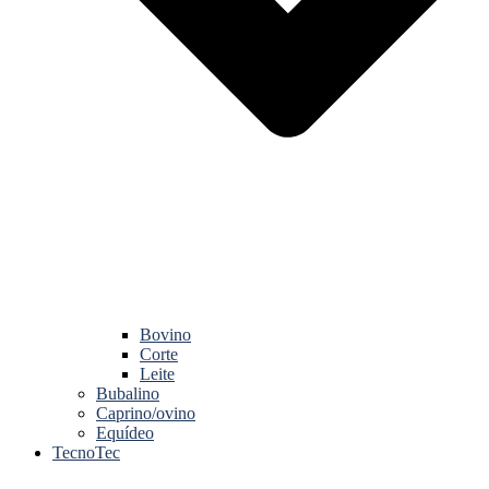
Bovino
Corte
Leite
Bubalino
Caprino/ovino
Equídeo
TecnoTec