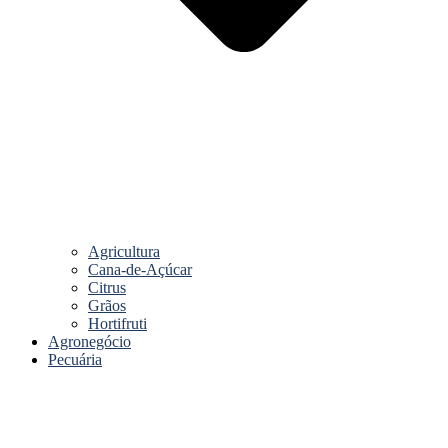
Agricultura
Cana-de-Açúcar
Citrus
Grãos
Hortifruti
Agronegócio
Pecuária