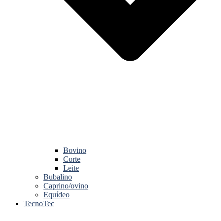
Bovino
Corte
Leite
Bubalino
Caprino/ovino
Equídeo
TecnoTec