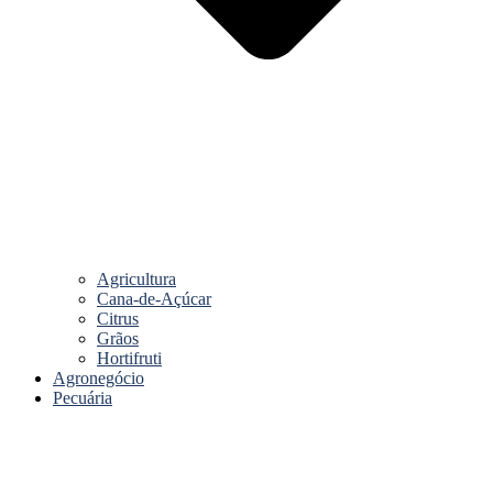
Agricultura
Cana-de-Açúcar
Citrus
Grãos
Hortifruti
Agronegócio
Pecuária