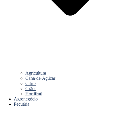
Agricultura
Cana-de-Açúcar
Citrus
Grãos
Hortifruti
Agronegócio
Pecuária