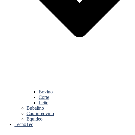
Bovino
Corte
Leite
Bubalino
Caprino/ovino
Equídeo
TecnoTec