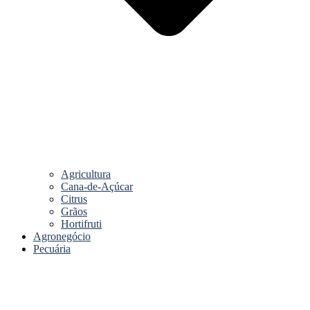
Agricultura
Cana-de-Açúcar
Citrus
Grãos
Hortifruti
Agronegócio
Pecuária