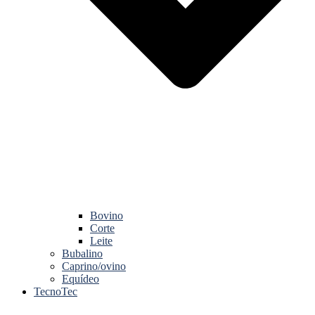
Bovino
Corte
Leite
Bubalino
Caprino/ovino
Equídeo
TecnoTec