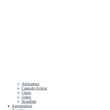
Agricultura
Cana-de-Açúcar
Citrus
Grãos
Hortifruti
Agronegócio