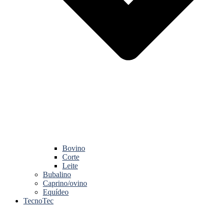
Bovino
Corte
Leite
Bubalino
Caprino/ovino
Equídeo
TecnoTec