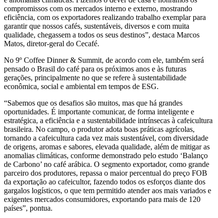
compromissos com os mercados interno e externo, mostrando
eficiência, com os exportadores realizando trabalho exemplar para
garantir que nossos cafés, sustentáveis, diversos e com muita
qualidade, chegassem a todos os seus destinos”, destaca Marcos
Matos, diretor-geral do Cecafé.
No 9º Coffee Dinner & Summit, de acordo com ele, também será
pensado o Brasil do café para os próximos anos e às futuras
gerações, principalmente no que se refere à sustentabilidade
econômica, social e ambiental em tempos de ESG.
“Sabemos que os desafios são muitos, mas que há grandes
oportunidades. É importante comunicar, de forma inteligente e
estratégica, a eficiência e a sustentabilidade intrínsecas à cafeicultura
brasileira. No campo, o produtor adota boas práticas agrícolas,
tornando a cafeicultura cada vez mais sustentável, com diversidade
de origens, aromas e sabores, elevada qualidade, além de mitigar as
anomalias climáticas, conforme demonstrado pelo estudo ‘Balanço
de Carbono’ no café arábica. O segmento exportador, como grande
parceiro dos produtores, repassa o maior percentual do preço FOB
da exportação ao cafeicultor, fazendo todos os esforços diante dos
gargalos logísticos, o que tem permitido atender aos mais variados e
exigentes mercados consumidores, exportando para mais de 120
países”, pontua.