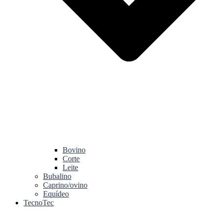
Bovino
Corte
Leite
Bubalino
Caprino/ovino
Equídeo
TecnoTec