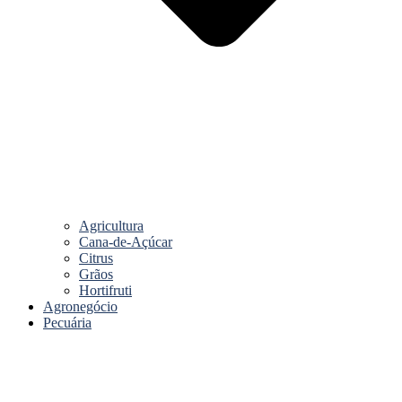
Agricultura
Cana-de-Açúcar
Citrus
Grãos
Hortifruti
Agronegócio
Pecuária