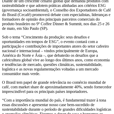
Diante de um crescente cenário global que demanda produtos com
rastreabilidade e que adotem práticas alinhadas aos critérios ESG
(governança socioambiental), o Conselho dos Exportadores de Café
do Brasil (Cecafé) promoverá debate com especialistas, lideranças e
formadores de opinião dos principais parceiros comerciais do
produto brasileiro no 9º Coffee Dinner & Summit, nos dias 25 e 26
de maio, em São Paulo (SP).
Sob o tema “Crescimento da produção: seus desafios e
oportunidades em tempos de ESG”, o evento contará com a
participação e contribuições de importantes atores do setor cafeeiro
nacional e internacional – vindos principalmente de Europa,
América do Norte e Ásia –, que debaterão os desafios que a
cafeicultura global vive ao longo dos últimos anos, como economia
e tendências de mercado, questões climáticas, sustentabilidade,
logística e as novas regulamentações voltadas a um mercado
consumidor mais verde.
O Brasil tem papel de grande relevância no comércio mundial de
café, com market share de aproximadamente 40%, sendo fornecedor
imprescindível para os principais países importadores.
“Com a importância mundial do país, é fundamental trazer à tona
essas discussões e apresentar nosso case bem-sucedido de
sustentabilidade durante o período de grandes dificuldades logísticas
e anomalias climáticas. Fizemos o dever de casa e honramos os