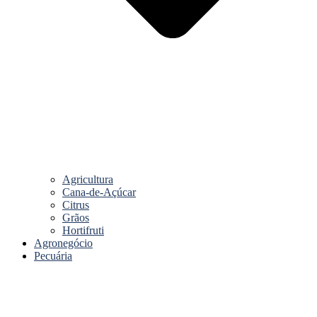
Agricultura
Cana-de-Açúcar
Citrus
Grãos
Hortifruti
Agronegócio
Pecuária