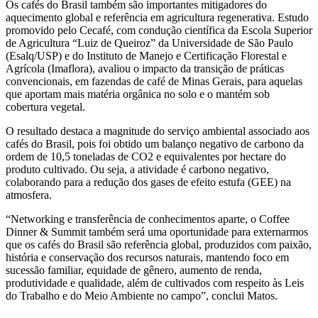
Os cafés do Brasil também são importantes mitigadores do
aquecimento global e referência em agricultura regenerativa. Estudo
promovido pelo Cecafé, com condução científica da Escola Superior
de Agricultura “Luiz de Queiroz” da Universidade de São Paulo
(Esalq/USP) e do Instituto de Manejo e Certificação Florestal e
Agrícola (Imaflora), avaliou o impacto da transição de práticas
convencionais, em fazendas de café de Minas Gerais, para aquelas
que aportam mais matéria orgânica no solo e o mantém sob
cobertura vegetal.
O resultado destaca a magnitude do serviço ambiental associado aos
cafés do Brasil, pois foi obtido um balanço negativo de carbono da
ordem de 10,5 toneladas de CO2 e equivalentes por hectare do
produto cultivado. Ou seja, a atividade é carbono negativo,
colaborando para a redução dos gases de efeito estufa (GEE) na
atmosfera.
“Networking e transferência de conhecimentos aparte, o Coffee
Dinner & Summit também será uma oportunidade para externarmos
que os cafés do Brasil são referência global, produzidos com paixão,
história e conservação dos recursos naturais, mantendo foco em
sucessão familiar, equidade de gênero, aumento de renda,
produtividade e qualidade, além de cultivados com respeito às Leis
do Trabalho e do Meio Ambiente no campo”, conclui Matos.