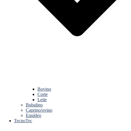
Bovino
Corte
Leite
Bubalino
Caprino/ovino
Equídeo
TecnoTec