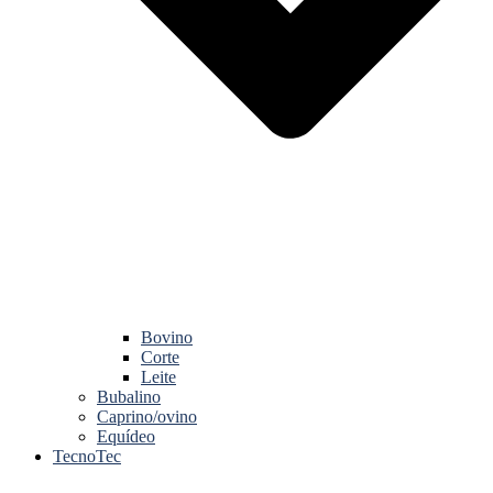
Bovino
Corte
Leite
Bubalino
Caprino/ovino
Equídeo
TecnoTec