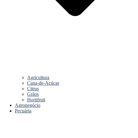
Agricultura
Cana-de-Açúcar
Citrus
Grãos
Hortifruti
Agronegócio
Pecuária