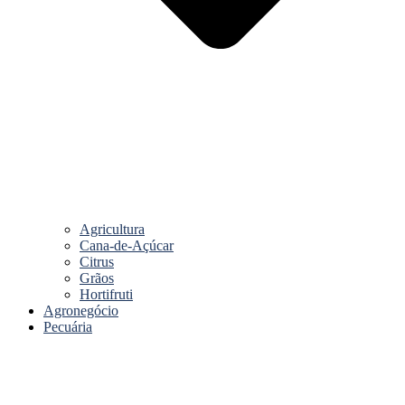
Agricultura
Cana-de-Açúcar
Citrus
Grãos
Hortifruti
Agronegócio
Pecuária