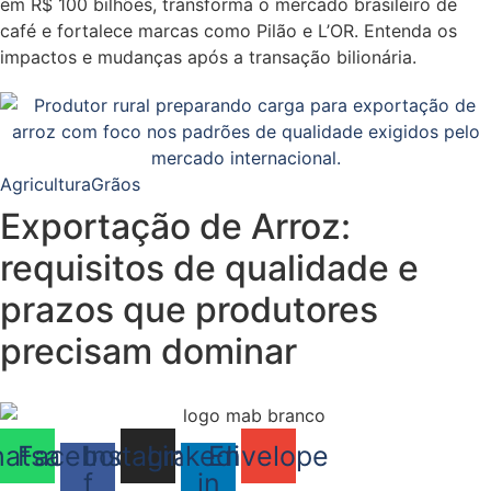
em R$ 100 bilhões, transforma o mercado brasileiro de
café e fortalece marcas como Pilão e L’OR. Entenda os
impactos e mudanças após a transação bilionária.
Agricultura
Grãos
Exportação de Arroz:
requisitos de qualidade e
prazos que produtores
precisam dominar
atsapp
Facebook-
Instagram
Linkedin-
Envelope
f
in