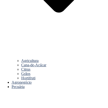
Agricultura
Cana-de-Açúcar
Citrus
Grãos
Hortifruti
Agronegócio
Pecuária