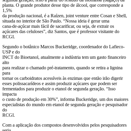
planta. O grande produtor desse tipo de álcool, que corresponde a
1,5%
da produção nacional, é a Raízen, joint venture entre Cosan e Shell,
situada no interior de São Paulo. “Nossa ideia é gerar uma
cana-de-açúcar mais fácil de sacarificar, ou seja, de extrair os
açúcares das celuloses”, diz Santos, que é professor visitante do
RCGI.
Segundo o botânico Marcos Buckeridge, coordenador do Lafieco-
USP e do
INCT do Bioetanol, atualmente a indústria tem um gasto financeiro
alto
para realizar o chamado pré-tratamento, quando se retira a lignina
para
tornar os carboidratos acessíveis às enzimas que então irão digerir
esses polissacarídeos e assim produzir açúcares que podem ser
fermentados para produzir o etanol de segunda geração. “Isso
impacta
o custo de produção em 30%”, informa Buckeridge, um dos maiores
especialistas do mundo em etanol de segunda geração e pesquisador
do
RCGI.
Com a aplicação dos compostos desenvolvidos pelos pesquisadores
seria