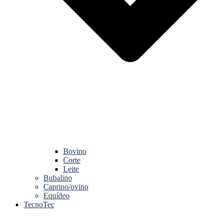
Bovino
Corte
Leite
Bubalino
Caprino/ovino
Equídeo
TecnoTec