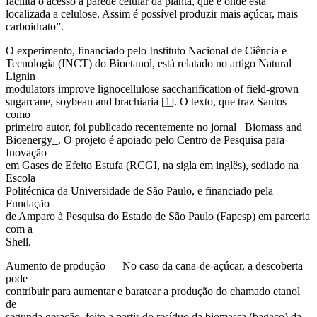
facilita o acesso à parede celular da planta, que é onde está
localizada a celulose. Assim é possível produzir mais açúcar, mais
carboidrato”.
O experimento, financiado pelo Instituto Nacional de Ciência e
Tecnologia (INCT) do Bioetanol, está relatado no artigo Natural
Lignin
modulators improve lignocellulose saccharification of field-grown
sugarcane, soybean and brachiaria [
1
]. O texto, que traz Santos
como
primeiro autor, foi publicado recentemente no jornal _Biomass and
Bioenergy_. O projeto é apoiado pelo Centro de Pesquisa para
Inovação
em Gases de Efeito Estufa (RCGI, na sigla em inglês), sediado na
Escola
Politécnica da Universidade de São Paulo, e financiado pela
Fundação
de Amparo à Pesquisa do Estado de São Paulo (Fapesp) em parceria
com a
Shell.
Aumento de produção — No caso da cana-de-açúcar, a descoberta
pode
contribuir para aumentar e baratear a produção do chamado etanol
de
segunda geração, feito a partir do resíduo da biomassa (bagaço) da