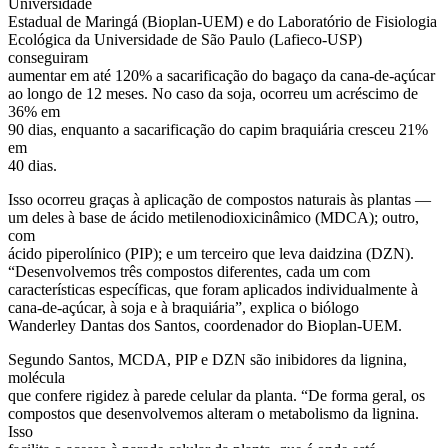
Universidade
Estadual de Maringá (Bioplan-UEM) e do Laboratório de Fisiologia
Ecológica da Universidade de São Paulo (Lafieco-USP)
conseguiram
aumentar em até 120% a sacarificação do bagaço da cana-de-açúcar
ao longo de 12 meses. No caso da soja, ocorreu um acréscimo de
36% em
90 dias, enquanto a sacarificação do capim braquiária cresceu 21%
em
40 dias.
Isso ocorreu graças à aplicação de compostos naturais às plantas —
um deles à base de ácido metilenodioxicinâmico (MDCA); outro,
com
ácido piperolínico (PIP); e um terceiro que leva daidzina (DZN).
“Desenvolvemos três compostos diferentes, cada um com
características específicas, que foram aplicados individualmente à
cana-de-açúcar, à soja e à braquiária”, explica o biólogo
Wanderley Dantas dos Santos, coordenador do Bioplan-UEM.
Segundo Santos, MCDA, PIP e DZN são inibidores da lignina,
molécula
que confere rigidez à parede celular da planta. “De forma geral, os
compostos que desenvolvemos alteram o metabolismo da lignina.
Isso