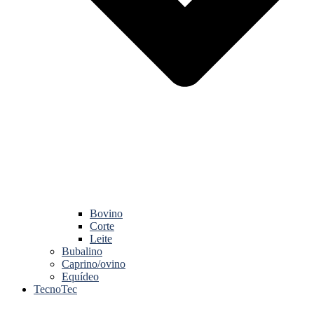
Bovino
Corte
Leite
Bubalino
Caprino/ovino
Equídeo
TecnoTec