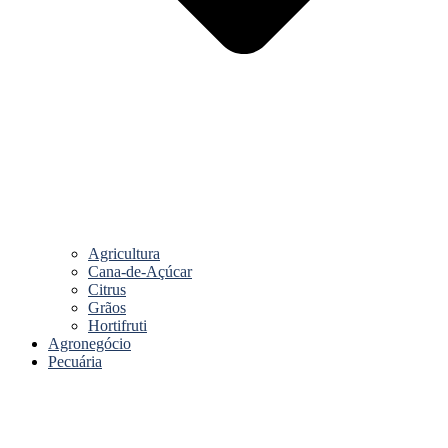
Agricultura
Cana-de-Açúcar
Citrus
Grãos
Hortifruti
Agronegócio
Pecuária