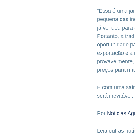
“Essa é uma ja
pequena das ind
já vendeu para 
Portanto, a tr
oportunidade pa
exportação ela n
provavelmente,
preços para mai
E com uma safra
será inevitável.
Por
Noticias Ag
Leia outras notí