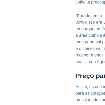
colheita preoc
“Para fevereiro
80% disso era 
embarque em fev
a área colhida 
uma parte vai p
e o chinês vai 
receber menos s
analista da Agr
Preço par
Assim, essa dem
para as cotaçõ
pressionados no