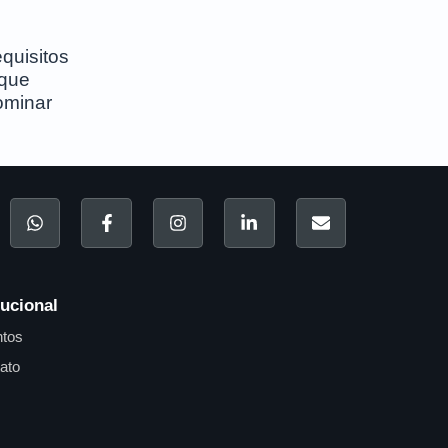
anças após a
quisitos
 que
ominar
tucional
tos
ato