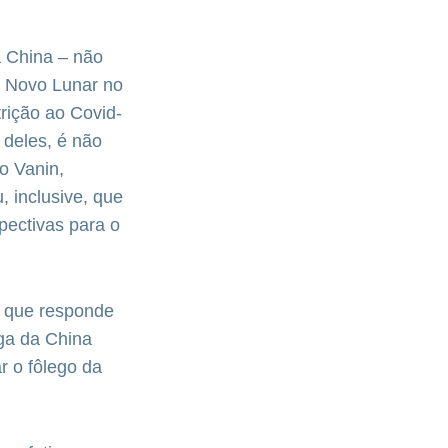
 China – não
o Novo Lunar no
rição ao Covid-
e deles, é não
do Vanin,
, inclusive, que
pectivas para o
– que responde
iga da China
r o fôlego da