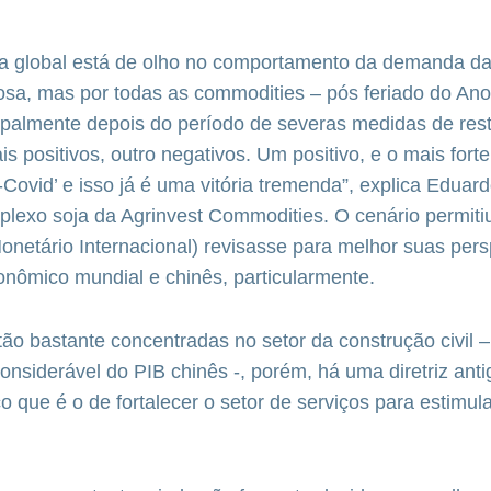
a global está de olho no comportamento da demanda da
osa, mas por todas as commodities – pós feriado do An
ipalmente depois do período de severas medidas de rest
is positivos, outro negativos. Um positivo, e o mais fort
o-Covid’ e isso já é uma vitória tremenda”, explica Eduar
plexo soja da Agrinvest Commodities. O cenário permitiu
netário Internacional) revisasse para melhor suas pers
onômico mundial e chinês, particularmente.
ão bastante concentradas no setor da construção civil 
onsiderável do PIB chinês -, porém, há uma diretriz ant
o que é o de fortalecer o setor de serviços para estimula
.