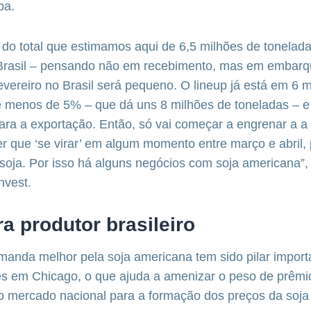
upa.
, do total que estimamos aqui de 6,5 milhões de tonelad
Brasil – pensando não em recebimento, mas em embarq
ereiro no Brasil será pequeno. O lineup já está em 6 m
é menos de 5% – que dá uns 8 milhões de toneladas – e 
ara a exportação. Então, só vai começar a engrenar a a 
ter que ‘se virar’ em algum momento entre março e abril,
oja. Por isso há alguns negócios com soja americana”, 
invest.
a produtor brasileiro
anda melhor pela soja americana tem sido pilar import
es em Chicago, o que ajuda a amenizar o peso de prêmi
 mercado nacional para a formação dos preços da soja b