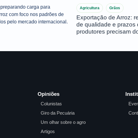
Entenda os impactos e mud
transação bilionária.
Agricultura
Grãos
Exportação de Arroz: re
de qualidade e prazos
produtores precisam d
Opiniões
Insti
Colunistas
Even
Giro da Pecuária
Cont
Um olhar sobre o agro
Artigos