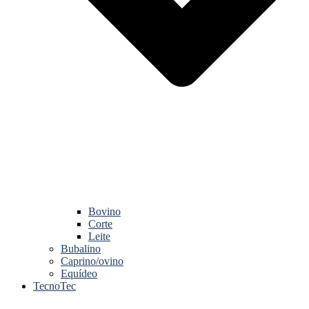
Bovino
Corte
Leite
Bubalino
Caprino/ovino
Equídeo
TecnoTec