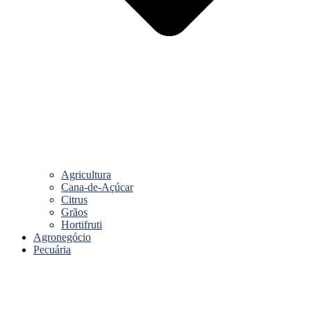
Agricultura
Cana-de-Açúcar
Citrus
Grãos
Hortifruti
Agronegócio
Pecuária