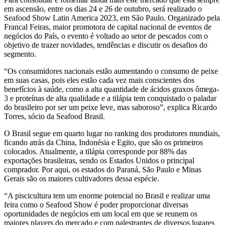
em ascensão, entre os dias 24 e 26 de outubro, será realizado o
Seafood Show Latin America 2023, em São Paulo. Organizado pela
Francal Feiras, maior promotora de capital nacional de eventos de
negócios do País, o evento é voltado ao setor de pescados com o
objetivo de trazer novidades, tendências e discutir os desafios do
segmento.
“Os consumidores nacionais estão aumentando o consumo de peixe
em suas casas, pois eles estão cada vez mais conscientes dos
benefícios à saúde, como a alta quantidade de ácidos graxos ômega-
3 e proteínas de alta qualidade e a tilápia tem conquistado o paladar
do brasileiro por ser um peixe leve, mas saboroso”, explica Ricardo
Torres, sócio da Seafood Brasil.
O Brasil segue em quarto lugar no ranking dos produtores mundiais,
ficando atrás da China, Indonésia e Egito, que são os primeiros
colocados. Atualmente, a tilápia corresponde por 88% das
exportações brasileiras, sendo os Estados Unidos o principal
comprador. Por aqui, os estados do Paraná, São Paulo e Minas
Gerais são os maiores cultivadores dessa espécie.
“A piscicultura tem um enorme potencial no Brasil e realizar uma
feira como o Seafood Show é poder proporcionar diversas
oportunidades de negócios em um local em que se reunem os
maiores players do mercado e com palestrantes de diversos lugares