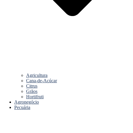
Agricultura
Cana-de-Açúcar
Citrus
Grãos
Hortifruti
Agronegócio
Pecuária