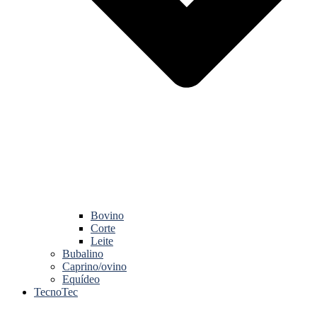
Bovino
Corte
Leite
Bubalino
Caprino/ovino
Equídeo
TecnoTec