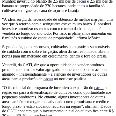
Munhoz investiu no plantio de 2,5 mil pés de
cacau
e 2,5 mil pés de
banana na propriedade de 230 hectares, onde antes a família só
cultivava seringueiras, cana-de-açúcar e laranja
“A ideia surgiu da necessidade de obtenção de melhor margem, uma
vez que o retorno com a seringueira estava muito baixo. É possível
investir e amortizar os custos com o retorno da banana, que é
vendida ao longo do ano todo. Por isso, já planejamos aumentar em
8 mil pés o cultivo de
cacau
da propriedade”, afirma Mônica.
Segundo ela, pomares novos, cultivados com práticas sustentáveis
de cuidado com o solo e irrigação, além da rastreabilidade, abrem
portas para um mercado em crescimento, dentro e fora do Brasil.
Vetorelli, da CATI, diz que a oportunidade de vender produtos
premium com maior valor agregado no mercado exterior acabou
atraindo – inesperadamente – a atenção de investidores de outras
áreas para a produção de
cacau
no noroeste paulista.
“O foco inicial do programa de incentivo à expansão do
cacau
na
região era para a diversificação de cultivos, como oportunidade aos
pequenos produtores. No entanto, alguns investidores de outras
áreas também enxergaram a atividade como promissora e médio e
longo prazo, e estão alocando recursos na região”, afirmam. Dados
do CATI apontam que o investimento inicial do cultivo fica entre R$
30 mil e R$ 40 mil por hectare.