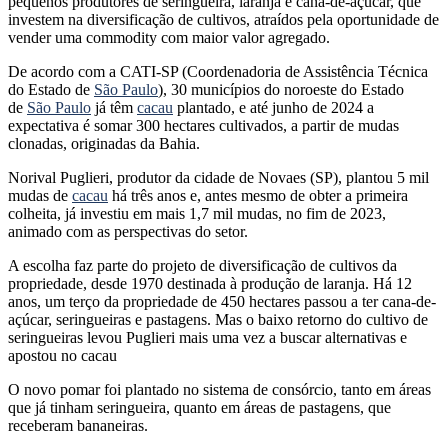
pequenos produtores de seringueira, laranja e cana-de-açúcar, que
investem na diversificação de cultivos, atraídos pela oportunidade de
vender uma commodity com maior valor agregado.
De acordo com a CATI-SP (Coordenadoria de Assistência Técnica
do Estado de
São Paulo
), 30 municípios do noroeste do Estado
de
São Paulo
já têm
cacau
plantado, e até junho de 2024 a
expectativa é somar 300 hectares cultivados, a partir de mudas
clonadas, originadas da Bahia.
Norival Puglieri, produtor da cidade de Novaes (SP), plantou 5 mil
mudas de
cacau
há três anos e, antes mesmo de obter a primeira
colheita, já investiu em mais 1,7 mil mudas, no fim de 2023,
animado com as perspectivas do setor.
A escolha faz parte do projeto de diversificação de cultivos da
propriedade, desde 1970 destinada à produção de laranja. Há 12
anos, um terço da propriedade de 450 hectares passou a ter cana-de-
açúcar, seringueiras e pastagens. Mas o baixo retorno do cultivo de
seringueiras levou Puglieri mais uma vez a buscar alternativas e
apostou no cacau
O novo pomar foi plantado no sistema de consórcio, tanto em áreas
que já tinham seringueira, quanto em áreas de pastagens, que
receberam bananeiras.