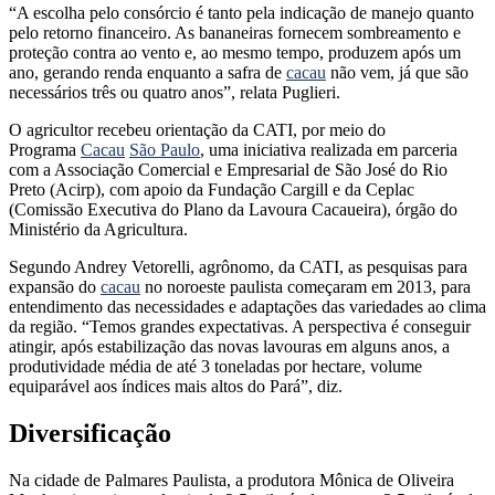
“A escolha pelo consórcio é tanto pela indicação de manejo quanto
pelo retorno financeiro. As bananeiras fornecem sombreamento e
proteção contra ao vento e, ao mesmo tempo, produzem após um
ano, gerando renda enquanto a safra de
cacau
não vem, já que são
necessários três ou quatro anos”, relata Puglieri.
O agricultor recebeu orientação da CATI, por meio do
Programa
Cacau
São Paulo
, uma iniciativa realizada em parceria
com a Associação Comercial e Empresarial de São José do Rio
Preto (Acirp), com apoio da Fundação Cargill e da Ceplac
(Comissão Executiva do Plano da Lavoura Cacaueira), órgão do
Ministério da Agricultura.
Segundo Andrey Vetorelli, agrônomo, da CATI, as pesquisas para
expansão do
cacau
no noroeste paulista começaram em 2013, para
entendimento das necessidades e adaptações das variedades ao clima
da região. “Temos grandes expectativas. A perspectiva é conseguir
atingir, após estabilização das novas lavouras em alguns anos, a
produtividade média de até 3 toneladas por hectare, volume
equiparável aos índices mais altos do Pará”, diz.
Diversificação
Na cidade de Palmares Paulista, a produtora Mônica de Oliveira