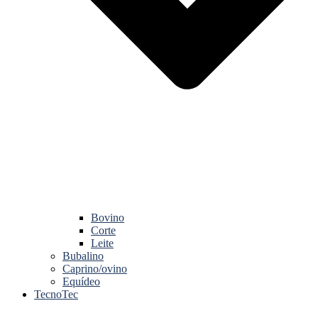
Bovino
Corte
Leite
Bubalino
Caprino/ovino
Equídeo
TecnoTec