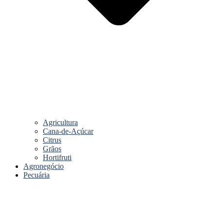
Agricultura
Cana-de-Açúcar
Citrus
Grãos
Hortifruti
Agronegócio
Pecuária