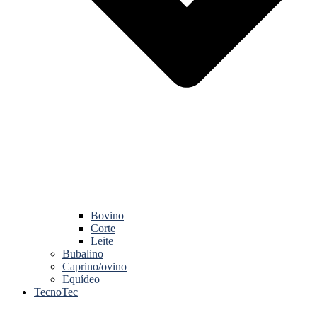
Bovino
Corte
Leite
Bubalino
Caprino/ovino
Equídeo
TecnoTec