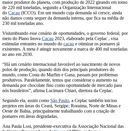
maior produtor do planeta, com produção de 2022 girando em torno
de 220 mil toneladas, segundo a Organização Internacional
do
Cacau
(ICCO). Em um mundo cuja demanda só cresce, ainda
não damos conta sequer da demanda interna, que fica na média de
230 mil toneladas ano.
Vislumbrando esse cenário de oportunidades, o governo federal, por
meio do Plano Inova
Cacau
2023, elaborado pela Ceplac , visa
estimular entrantes no mundo do
cacau
e otimizar os pomares já
existentes. A meta é atingir novamente a marca de 400 mil toneladas
ao ano em 2030.
“Há um cenário internacional favorável ao nascimento de novos
polos de produção, quando dois dos principais produtores do
mundo, como Costa do Marfim e Gana, passam por problemas
produtivos. Paralelamente, temos que considerar o aumento na
demanda por chocolate fino como oportunidade de mercado para
nós brasileiros”, afirma Lucimara Chiari, diretora da Ceplac.
Segundo ela, assim como
São Paulo
, a Ceplac também iniciou
projetos em áreas do Ceará, Sergipe, Roraima, Norte de Minas e
Oeste de Bahia, principalmente trabalhando com a criação de
pomares em áreas degradadas.
Ana Paula Losi, presidente-executiva da Associação Nacional das