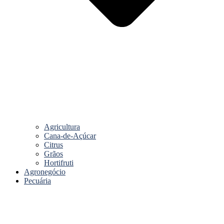
Agricultura
Cana-de-Açúcar
Citrus
Grãos
Hortifruti
Agronegócio
Pecuária