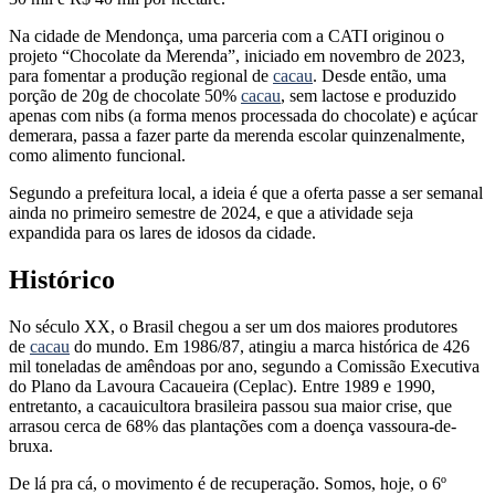
Na cidade de Mendonça, uma parceria com a CATI originou o
projeto “Chocolate da Merenda”, iniciado em novembro de 2023,
para fomentar a produção regional de
cacau
. Desde então, uma
porção de 20g de chocolate 50%
cacau
, sem lactose e produzido
apenas com nibs (a forma menos processada do chocolate) e açúcar
demerara, passa a fazer parte da merenda escolar quinzenalmente,
como alimento funcional.
Segundo a prefeitura local, a ideia é que a oferta passe a ser semanal
ainda no primeiro semestre de 2024, e que a atividade seja
expandida para os lares de idosos da cidade.
Histórico
No século XX, o Brasil chegou a ser um dos maiores produtores
de
cacau
do mundo. Em 1986/87, atingiu a marca histórica de 426
mil toneladas de amêndoas por ano, segundo a Comissão Executiva
do Plano da Lavoura Cacaueira (Ceplac). Entre 1989 e 1990,
entretanto, a cacauicultora brasileira passou sua maior crise, que
arrasou cerca de 68% das plantações com a doença vassoura-de-
bruxa.
De lá pra cá, o movimento é de recuperação. Somos, hoje, o 6º